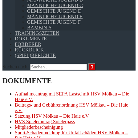
MÄNNLICHE JUGEND C
GEMISCHTE JUGEND D
MÄNNLICHE JUGEND E
GEMISCHTE JUGEND F
BAMBINIS
TRAININGSZEITEN
DOKUMENTE
FÖRDERER
RÜCKBLICK
(SPIEL)BERICHTE
Suchen nach:
DOKUMENTE
Aufnahmeantrag mit SEPA Lastschrift HSV Mölkau – Die
Haie e.V.
Beitrags- und Gebührenordnung HSV Mölkau – Die Haie
e.V.
Satzung HSV Mölkau – Die Haie e.V.
HVS Spielerantrag Spielerpass
Mitgliederbescheinigung
Sport-Schadenmeldung für Unfallschäden HSV Mölkau –