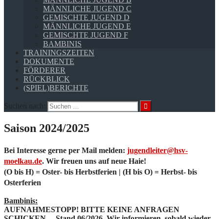
MÄNNLICHE JUGEND C
GEMISCHTE JUGEND D
MÄNNLICHE JUGEND E
GEMISCHTE JUGEND F
BAMBINIS
TRAININGSZEITEN
DOKUMENTE
FÖRDERER
RÜCKBLICK
(SPIEL)BERICHTE
Suchen nach:
Saison 2024/2025
Bei Interesse gerne per Mail melden:
jugendleiter@hsv-
moelkau.de
. Wir freuen uns auf neue Haie!
(O bis H) = Oster- bis Herbstferien | (H bis O) = Herbst- bis
Osterferien
Bambinis:
AUFNAHMESTOPP! BITTE KEINE ANFRAGEN
SCHICKEN. – Stand 06/2026. Wir informieren, sobald wieder