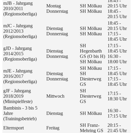
18:45 -
mJB - Jahrgang
Montag
SH Mölkau
20:15 Uhr
2010/2011
Donnerstag
SH Mölkau
18:45 -
(Regionsoberliga)
20:15 Uhr
18:45 -
mJC - Jahrgang
Dienstag
SH Mölkau
20:15 Uhr
2012/2013
Donnerstag
SH Mölkau
17:15 -
(Regionsoberliga)
18:45 Uhr
SH
17:15 -
gJD - Jahrgang
Dienstag
Hegenbarth
18:45 Uhr
2014/2015
Donnerstag
GS (O bis H)
16:30 -
(Regionsoberliga)
SH Mölkau
18:00 Uhr
SH Mölkau
17:15 -
mJE - Jahrgang
Dienstag
SH
18:45 Uhr
2016/2017
Donnerstag
Diesterweg
17:15 -
(Regionsoberliga)
GS
18:45 Uhr
gJF - Jahrgang
SH
17:15 -
2018/2019
Mittwoch
Diesterweg
18:30 Uhr
(Minispielfeste)
GS
Bambinis - 3 bis 5
16:30 -
Jahre
Dienstag
SH Mölkau
17:15 Uhr
(Trainingsbetrieb)
SH Franz-
20:15 -
Elternsport
Freitag
Mehring GS
21:45 Uhr