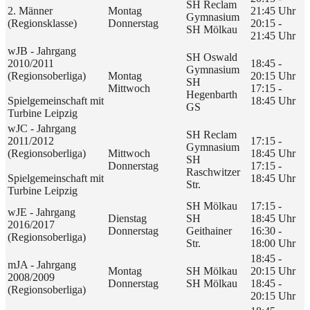
SH Reclam
2. Männer
Montag
21:45 Uhr
Gymnasium
(Regionsklasse)
Donnerstag
20:15 -
SH Mölkau
21:45 Uhr
wJB - Jahrgang
SH Oswald
2010/2011
18:45 -
Gymnasium
(Regionsoberliga)
Montag
20:15 Uhr
SH
Mittwoch
17:15 -
Hegenbarth
Spielgemeinschaft mit
18:45 Uhr
GS
Turbine Leipzig
wJC - Jahrgang
SH Reclam
2011/2012
17:15 -
Gymnasium
(Regionsoberliga)
Mittwoch
18:45 Uhr
SH
Donnerstag
17:15 -
Raschwitzer
Spielgemeinschaft mit
18:45 Uhr
Str.
Turbine Leipzig
SH Mölkau
17:15 -
wJE - Jahrgang
Dienstag
SH
18:45 Uhr
2016/2017
Donnerstag
Geithainer
16:30 -
(Regionsoberliga)
Str.
18:00 Uhr
18:45 -
mJA - Jahrgang
Montag
SH Mölkau
20:15 Uhr
2008/2009
Donnerstag
SH Mölkau
18:45 -
(Regionsoberliga)
20:15 Uhr