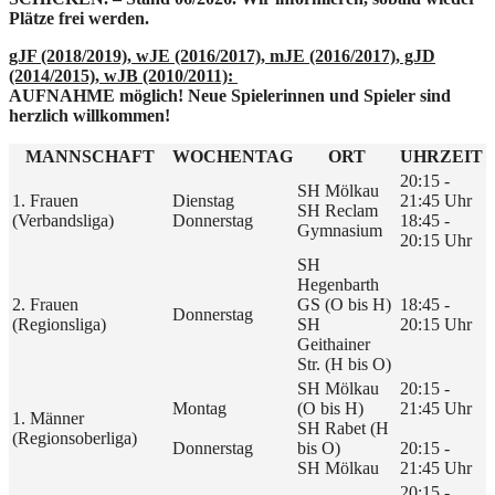
Plätze frei werden.
gJF (2018/2019), wJE (2016/2017), mJE (2016/2017), gJD
(2014/2015), wJB (2010/2011):
AUFNAHME möglich! Neue Spielerinnen und Spieler sind
herzlich willkommen!
MANNSCHAFT
WOCHENTAG
ORT
UHRZEIT
20:15 -
SH Mölkau
1. Frauen
Dienstag
21:45 Uhr
SH Reclam
(Verbandsliga)
Donnerstag
18:45 -
Gymnasium
20:15 Uhr
SH
Hegenbarth
2. Frauen
GS (O bis H)
18:45 -
Donnerstag
(Regionsliga)
SH
20:15 Uhr
Geithainer
Str. (H bis O)
SH Mölkau
20:15 -
Montag
(O bis H)
21:45 Uhr
1. Männer
SH Rabet (H
(Regionsoberliga)
Donnerstag
bis O)
20:15 -
SH Mölkau
21:45 Uhr
20:15 -