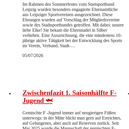
Im Rahmen des Sommerfestes vom Startsportbund
Leipzig wurden besonders engagierte Ehrenamtliche
aus Leipziger Sportvereinen ausgezeichnet. Diese
Ehrungen wurden auf Vorschlag der Mitgliedsvereine
sowie des Stadtsportbundes getroffen. Mit dabei: unsere
liebe Elke! Sie bekam die Ehrennadel in Silber
verliehen. Eine Auszeichnung, die eine mindestens 10-
jährige aktive Tätigkeit bei der Entwicklung des Sports
im Verein, Verband, Stadt-…
05/07/2026
Zwischenfazit 1. Saisonhälfte F-
Jugend 🦈
Gemischte F -Jugend immer auf neugierigen Füßen
unterwegs: in der Mitte blickt man gern auf Erreichtes,
auf Gelungenes, aber auch auf Reserven zurück. Seit
Mai 2025 wurde die Mannschaft der gemischten F-