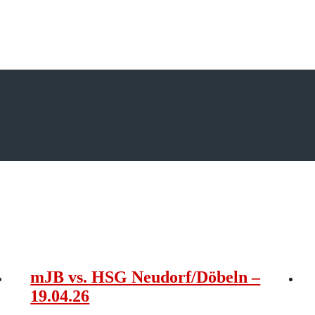
mJB vs. HSG Neudorf/Döbeln –
19.04.26