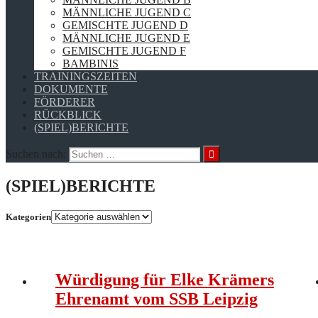
MÄNNLICHE JUGEND C
GEMISCHTE JUGEND D
MÄNNLICHE JUGEND E
GEMISCHTE JUGEND F
BAMBINIS
TRAININGSZEITEN
DOKUMENTE
FÖRDERER
RÜCKBLICK
(SPIEL)BERICHTE
Suchen nach:
(SPIEL)BERICHTE
Kategorien
Würdigung für Elke Krämers
Ehrenamt vom SSB Leipzig