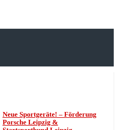
Neue Sportgeräte! – Förderung
Porsche Leipzig &
Startsportbund Leipzig