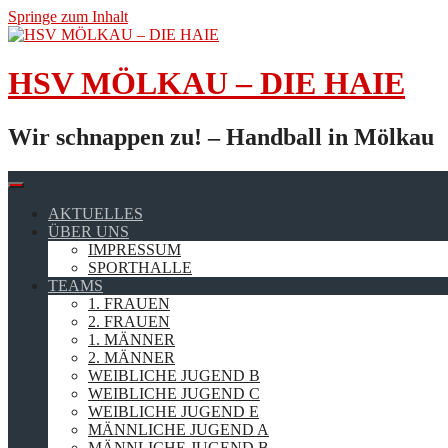
Springe zum Inhalt
HSV MÖLKAU – DIE HAIE
Wir schnappen zu! – Handball in Mölkau
AKTUELLES
ÜBER UNS
IMPRESSUM
SPORTHALLE
TEAMS
1. FRAUEN
2. FRAUEN
1. MÄNNER
2. MÄNNER
WEIBLICHE JUGEND B
WEIBLICHE JUGEND C
WEIBLICHE JUGEND E
MÄNNLICHE JUGEND A
MÄNNLICHE JUGEND B