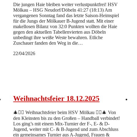
Die jungen Haie bleiben weiter verlustpunktfrei! HSV
Mölkau – HSG Neudorf/Döbeln 41:27 (18:13) Am
vergangenen Sonntag fand das letzte Saison-Heimspiel
für die Jungs der Mölkauer B-Jugend statt. Mit einer
makellosen Bilanz von 32:0 Punkten wollten die Haie
gegen den aktuellen Tabellenvierten aus Döbeln
unbedingt ihre weiße Weste bewahren. Etliche
Zuschauer fanden den Weg in die…
22/04/2026
Weihnachtsfeier 18.12.2025
🎄🤾‍♀️ Weihnachtsfeier beim HSV Mölkau 🤾‍♂️🎄 Von
den Kleinsten bis zu den Großen – Handball verbindet!
Los ging’s mit einem Mix-Turnier der F-, E- & D-
Jugend, weiter mit C- & B-Jugend und zum Abschluss
ein gemeinsames Turnier aus A-Jugend, Frauen &