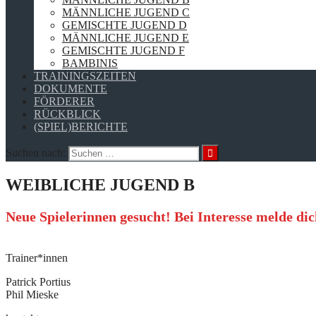
MÄNNLICHE JUGEND C
GEMISCHTE JUGEND D
MÄNNLICHE JUGEND E
GEMISCHTE JUGEND F
BAMBINIS
TRAININGSZEITEN
DOKUMENTE
FÖRDERER
RÜCKBLICK
(SPIEL)BERICHTE
Suchen nach:
WEIBLICHE JUGEND B
Neue Spielerinnen gesucht! Bei Interesse melde di
Trainer*innen
Patrick Portius
Phil Mieske