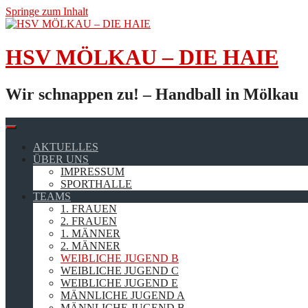
Springe zum Inhalt
HSV MÖLKAU – DIE HAIE
Wir schnappen zu! – Handball in Mölkau
AKTUELLES
ÜBER UNS
IMPRESSUM
SPORTHALLE
TEAMS
1. FRAUEN
2. FRAUEN
1. MÄNNER
2. MÄNNER
WEIBLICHE JUGEND B
WEIBLICHE JUGEND C
WEIBLICHE JUGEND E
MÄNNLICHE JUGEND A
MÄNNLICHE JUGEND B