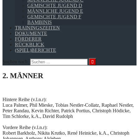
GEMISCHTE JUGEND D
MÄNNLICHE JUGEND E
GEMISCHTE JUGEND F
BAMBINIS
TRAININGSZEITEN
DOKUMENTE
FÖRDERER
RÜCKBLICK
(SPIEL)BERICHTE
Suchen nach:
2. MÄNNER
Hintere Reihe (v.l.n.r):
Luca Palmer, Phil Mieske, Tobias Nestler-Collatz, Raphael Nestler,
Peter Randau, Kevin Richter, Patrick Portius, Christoph Hödicke,
Tim Schlorke, k.A., David Rudolph
Vordere Reihe (v.l.n.r):
Robert Barkholz, Nikita Krutko, René Heinicke, k.A., Christoph
Johannsen, Anthony Alsleben