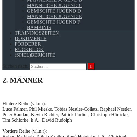
MÄNNLICHE JUGEND C
GEMISCHTE JUGEND D
MÄNNLICHE JUGEND E
GEMISCHTE JUGEND F
BAMBINIS
TRAININGSZEITEN
DOKUMENTE
FÖRDERER
RÜCKBLICK
(SPIEL)BERICHTE
Suchen nach:
2. MÄNNER
Hintere Reihe (v.l.n.r):
Luca Palmer, Phil Mieske, Tobias Nestler-Collatz, Raphael Nestler,
Peter Randau, Kevin Richter, Patrick Portius, Christoph Hödicke,
Tim Schlorke, k.A., David Rudolph
Vordere Reihe (v.l.n.r):
Robert Barkholz, Nikita Krutko, René Heinicke, k.A., Christoph