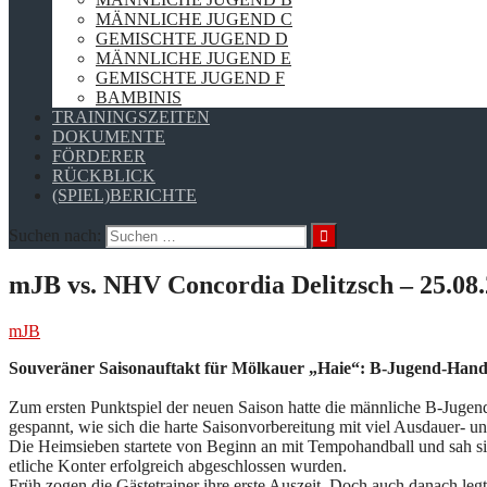
MÄNNLICHE JUGEND C
GEMISCHTE JUGEND D
MÄNNLICHE JUGEND E
GEMISCHTE JUGEND F
BAMBINIS
TRAININGSZEITEN
DOKUMENTE
FÖRDERER
RÜCKBLICK
(SPIEL)BERICHTE
Suchen nach:
mJB vs. NHV Concordia Delitzsch – 25.08
mJB
Souveräner Saisonauftakt für Mölkauer „Haie“: B-Jugend-Handba
Zum ersten Punktspiel der neuen Saison hatte die männliche B-Juge
gespannt, wie sich die harte Saisonvorbereitung mit viel Ausdauer- 
Die Heimsieben startete von Beginn an mit Tempohandball und sah si
etliche Konter erfolgreich abgeschlossen wurden.
Früh zogen die Gästetrainer ihre erste Auszeit. Doch auch danach l