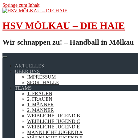
Springe zum Inhalt
HSV MÖLKAU – DIE HAIE
Wir schnappen zu! – Handball in Mölkau
AKTUELLES
ÜBER UNS
IMPRESSUM
SPORTHALLE
TEAMS
1. FRAUEN
2. FRAUEN
1. MÄNNER
2. MÄNNER
WEIBLICHE JUGEND B
WEIBLICHE JUGEND C
WEIBLICHE JUGEND E
MÄNNLICHE JUGEND A
MÄNNLICHE JUGEND B