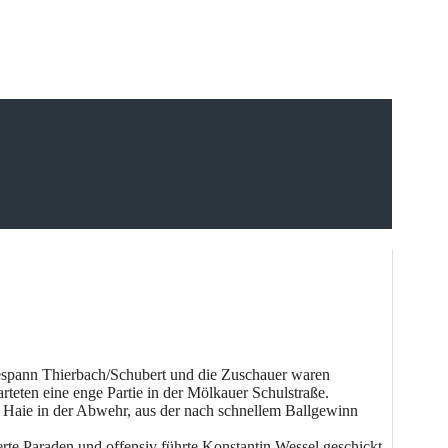
gespann Thierbach/Schubert und die Zuschauer waren
teten eine enge Partie in der Mölkauer Schulstraße.
e Haie in der Abwehr, aus der nach schnellem Ballgewinn
te Paraden und offensiv führte Konstantin Wessel geschickt