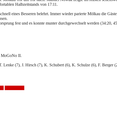
ortablen Halbzeitstands von 17:11.
hnell eines Besseren belehrt. Immer wieder parierte Mölkau die Gästev
hsen.
 Vorsprung fest und es konnte munter durchgewechselt werden (34:20, 45
ei MoGoNo II.
 Lenke (7), J. Hirsch (7), K. Schubert (6), K. Schulze (6), F. Berger (2)
eg
Spielbericht