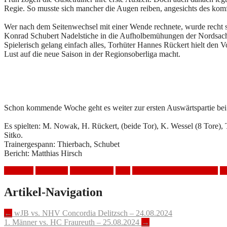
Regie. So musste sich mancher die Augen reiben, angesichts des komf
Wer nach dem Seitenwechsel mit einer Wende rechnete, wurde recht sc
Konrad Schubert Nadelstiche in die Aufholbemühungen der Nordsac
Spielerisch gelang einfach alles, Torhüter Hannes Rückert hielt den
Lust auf die neue Saison in der Regionsoberliga macht.
Schon kommende Woche geht es weiter zur ersten Auswärtspartie b
Es spielten: M. Nowak, H. Rückert, (beide Tor), K. Wessel (8 Tore), T.
Sitko.
Trainergespann: Thierbach, Schubet
Bericht: Matthias Hirsch
Handball
Heimspiel
HSV Mölkau
mJB
NHV Concordia Delitzsch
Si
Artikel-Navigation
←
wJB vs. NHV Concordia Delitzsch – 24.08.2024
1. Männer vs. HC Fraureuth – 25.08.2024
→