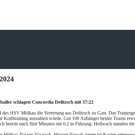
.2024
ller schlagen Concordia Delitzsch mit 37:22
nd des HSV Mölkau die Vertretung aus Delitzsch zu Gast. Das Trainer
und Krafttraining auszahlen würde. Gut 100 Anhänger beider Teams erwar
ch bereits nach fünf Minuten mit 6:2 in Führung. Hellwach standen di
egte Mölkau Tor um Tor nach. Manuel Nowak zeigte im Kasten sehenswer