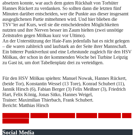
absetzen konnte, war auch dem guten Rückhalt von Torhüter
Hannes Rückert zu verdanken. So sollten dann die letzten fünf
Minuten darüber entscheiden, wer die Punkte aus dieser insgesamt
ausgeglichenen Partie mitnehmen wird. Und hier blieben die
TSV‘ler auf Kurs, weil sie die entscheidenden Möglichkeiten
nutzten und ihre Nerven besser im Zaum hielten (zwei unnötige
Zeitstrafen gegen Mölkau kurz vor Ultimo).
An der Unterstützung der Haie-Fans jedenfalls hat es nicht gelegen
– die waren zahlreich und laufstark an der Seite ihrer Mannschaft.
Ein bitterer Punktverlust und eine Lehrstunde zugleich für den HSV
Mölkau, der schon in der kommenden Woche bei Turbine Leipzig
zu Gast ist, um dort Tabellenplatz drei zu verteidigen.
Für den HSV Mölkau spielten: Manuel Nowak, Hannes Rückert,
(beide Tor), Konstantin Wessel (13 Tore), Konrad Schubert (11),
Jannik Hirsch (6), Fabian Berger (3) Felix Meißner (3), Friedrich
Hart, Felix König, Jonas Sitko, Hannes Weigel,
Trainer: Maximilian Thierbach, Frank Schubert.
Bericht: Matthias Hirsch
Auswärtsspiel
Handball
HSV Mölkau
Niederlage
Spielbericht
TSV
Markkleeberg
Social Media