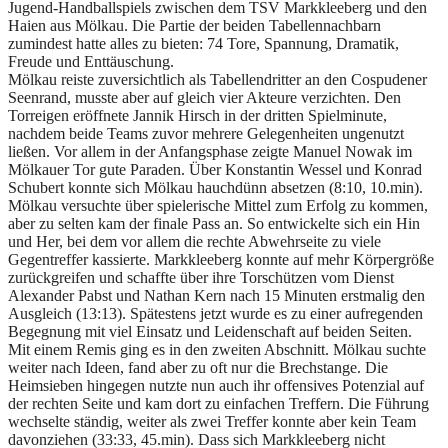
Jugend-Handballspiels zwischen dem TSV Markkleeberg und den
Haien aus Mölkau. Die Partie der beiden Tabellennachbarn
zumindest hatte alles zu bieten: 74 Tore, Spannung, Dramatik,
Freude und Enttäuschung.
Mölkau reiste zuversichtlich als Tabellendritter an den Cospudener
Seenrand, musste aber auf gleich vier Akteure verzichten. Den
Torreigen eröffnete Jannik Hirsch in der dritten Spielminute,
nachdem beide Teams zuvor mehrere Gelegenheiten ungenutzt
ließen. Vor allem in der Anfangsphase zeigte Manuel Nowak im
Mölkauer Tor gute Paraden. Über Konstantin Wessel und Konrad
Schubert konnte sich Mölkau hauchdünn absetzen (8:10, 10.min).
Mölkau versuchte über spielerische Mittel zum Erfolg zu kommen,
aber zu selten kam der finale Pass an. So entwickelte sich ein Hin
und Her, bei dem vor allem die rechte Abwehrseite zu viele
Gegentreffer kassierte. Markkleeberg konnte auf mehr Körpergröße
zurückgreifen und schaffte über ihre Torschützen vom Dienst
Alexander Pabst und Nathan Kern nach 15 Minuten erstmalig den
Ausgleich (13:13). Spätestens jetzt wurde es zu einer aufregenden
Begegnung mit viel Einsatz und Leidenschaft auf beiden Seiten.
Mit einem Remis ging es in den zweiten Abschnitt. Mölkau suchte
weiter nach Ideen, fand aber zu oft nur die Brechstange. Die
Heimsieben hingegen nutzte nun auch ihr offensives Potenzial auf
der rechten Seite und kam dort zu einfachen Treffern. Die Führung
wechselte ständig, weiter als zwei Treffer konnte aber kein Team
davonziehen (33:33, 45.min). Dass sich Markkleeberg nicht