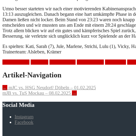
Umso besser starteten wir nach einer motivierenden Kabinenansprache
13:13 auszugleichen. Danach begann eine hart umkämpfte Phase in de
Damen ließen nicht locker. Beim Stand von 23:23 waren noch knapp 6 
entscheiden und wir mussten uns am Ende mit einem 28:24 geschlage
Trotz allem blicken wir auf ein gutes und kämpferisches Spiel zurüc
Besserung, sie verletzte sich unglücklich kurz vor Spielende an der H
Es spielten: Kati, Sarah (7), Jule, Marlene, Strichi, Lulu (1), Vicky, H
Trainerteam: Alsleben, Krämer
Auswärtsspiel
Handball
HSV Mölkau
LSV Südwest
Niederlage
Spie
Artikel-Navigation
←
mJC vs. HSG Neudorf/ Döbeln – 01.02.2025
mJB vs. TuS Mockau – 08.02.2025
→
Social Media
Instagram
Facebook