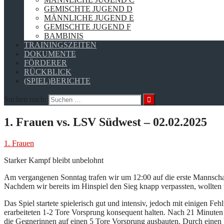
GEMISCHTE JUGEND D
MÄNNLICHE JUGEND E
GEMISCHTE JUGEND F
BAMBINIS
TRAININGSZEITEN
DOKUMENTE
FÖRDERER
RÜCKBLICK
(SPIEL)BERICHTE
Suchen nach:
1. Frauen vs. LSV Südwest – 02.02.2025
1. Frauen
Starker Kampf bleibt unbelohnt
Am vergangenen Sonntag trafen wir um 12:00 auf die erste Mannsch
Nachdem wir bereits im Hinspiel den Sieg knapp verpassten, wollten 
Das Spiel startete spielerisch gut und intensiv, jedoch mit einigen
erarbeiteten 1-2 Tore Vorsprung konsequent halten. Nach 21 Minuten 
die Gegnerinnen auf einen 5 Tore Vorsprung ausbauten. Durch einen 