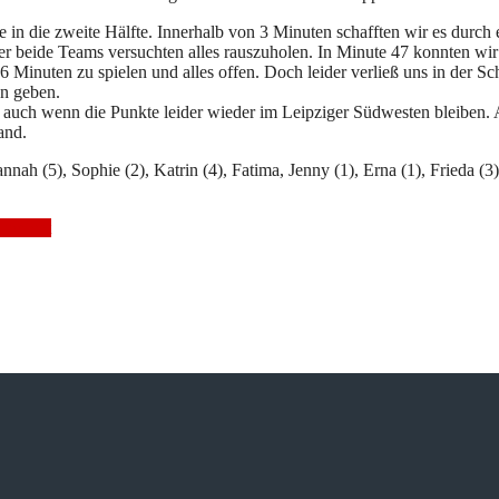
 in die zweite Hälfte. Innerhalb von 3 Minuten schafften wir es durch
r beide Teams versuchten alles rauszuholen. In Minute 47 konnten wi
Minuten zu spielen und alles offen. Doch leider verließ uns in der Sc
n geben.
k, auch wenn die Punkte leider wieder im Leipziger Südwesten bleiben
and.
annah (5), Sophie (2), Katrin (4), Fatima, Jenny (1), Erna (1), Frieda (3)
lbericht