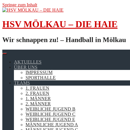
Springe zum Inhalt
HSV MÖLKAU – DIE HAIE
Wir schnappen zu! – Handball in Mölkau
AKTUELLES
ÜBER UNS
IMPRESSUM
SPORTHALLE
TEAMS
1. FRAUEN
2. FRAUEN
1. MÄNNER
2. MÄNNER
WEIBLICHE JUGEND B
WEIBLICHE JUGEND C
WEIBLICHE JUGEND E
MÄNNLICHE JUGEND A
MÄNNLICHE JUGEND C