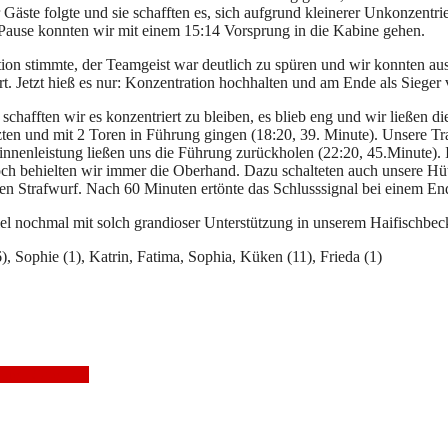
Gäste folgte und sie schafften es, sich aufgrund kleinerer Unkonzentrie
ause konnten wir mit einem 15:14 Vorsprung in die Kabine gehen.
ation stimmte, der Teamgeist war deutlich zu spüren und wir konnten a
rt. Jetzt hieß es nur: Konzentration hochhalten und am Ende als Siege
schafften wir es konzentriert zu bleiben, es blieb eng und wir ließen 
tzten und mit 2 Toren in Führung gingen (18:20, 39. Minute). Unsere T
innenleistung ließen uns die Führung zurückholen (22:20, 45.Minute). 
doch behielten wir immer die Oberhand. Dazu schalteten auch unsere H
nen Strafwurf. Nach 60 Minuten ertönte das Schlusssignal bei einem E
el nochmal mit solch grandioser Unterstützung in unserem Haifischbe
6), Sophie (1), Katrin, Fatima, Sophia, Küken (11), Frieda (1)
auen-Oberlosa