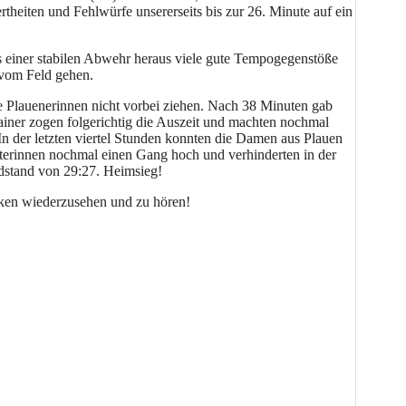
rtheiten und Fehlwürfe unsererseits bis zur 26. Minute auf ein
us einer stabilen Abwehr heraus viele gute Tempogegenstöße
r vom Feld gehen.
die Plauenerinnen nicht vorbei ziehen. Nach 38 Minuten gab
rainer zogen folgerichtig die Auszeit und machten nochmal
In der letzten viertel Stunden konnten die Damen aus Plauen
üterinnen nochmal einen Gang hoch und verhinderten in der
ndstand von 29:27. Heimsieg!
cken wiederzusehen und zu hören!