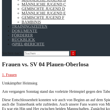
MÄNNLICHE JUGEND C
GEMISCHTE JUGEND D
MÄNNLICHE JUGEND E
GEMISCHTE JUGEND F
BAMBINIS
TRAININGSZEITEN
DOKUMENTE
FÖRDERER
RÜCKBLICK
(SPIEL)BERICHTE
Suchen nach:
Frauen vs. SV 04 Plauen-Oberlosa
1. Frauen
Umkämpfter Heimsieg
Am vergangen Sonntag stand das vorletzte Heimspiel gegen den Tabell
Diese Entschlossenheit konnten wir auch von Beginn an auf dem Spielf
auch die Trainerbank sehr zufrieden. Auch unsere Fans waren von Min
Es war ein Hin und Her zwischen beiden Mannschaften. Zunächst konn