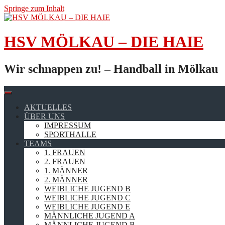
Springe zum Inhalt
HSV MÖLKAU – DIE HAIE
Wir schnappen zu! – Handball in Mölkau
AKTUELLES
ÜBER UNS
IMPRESSUM
SPORTHALLE
TEAMS
1. FRAUEN
2. FRAUEN
1. MÄNNER
2. MÄNNER
WEIBLICHE JUGEND B
WEIBLICHE JUGEND C
WEIBLICHE JUGEND E
MÄNNLICHE JUGEND A
MÄNNLICHE JUGEND B