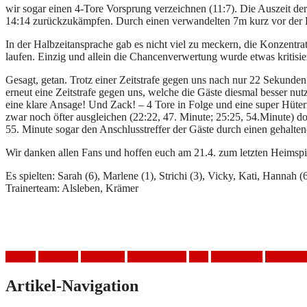
wir sogar einen 4-Tore Vorsprung verzeichnen (11:7). Die Auszeit der 
14:14 zurückzukämpfen. Durch einen verwandelten 7m kurz vor der P
In der Halbzeitansprache gab es nicht viel zu meckern, die Konzentr
laufen. Einzig und allein die Chancenverwertung wurde etwas kritisie
Gesagt, getan. Trotz einer Zeitstrafe gegen uns nach nur 22 Sekunden 
erneut eine Zeitstrafe gegen uns, welche die Gäste diesmal besser nu
eine klare Ansage! Und Zack! – 4 Tore in Folge und eine super Hüter
zwar noch öfter ausgleichen (22:22, 47. Minute; 25:25, 54.Minute) 
55. Minute sogar den Anschlusstreffer der Gäste durch einen gehalte
Wir danken allen Fans und hoffen euch am 21.4. zum letzten Heimspi
Es spielten: Sarah (6), Marlene (1), Strichi (3), Vicky, Kati, Hannah (
Trainerteam: Alsleben, Krämer
Frauen
Handball
Heimspiel
HSV Mölkau
Sieg
Spielbericht
SV 04 Pl
Artikel-Navigation