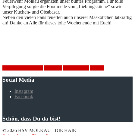
Feuerwehr Mölkau ergänzten unser buntes Programm. Für tolle
Verpflegung sorgte die Foodmeile von „Lieblingsküche“ sowie
unser Kuchen- und Obstbasar.
Neben den vielen Fans feuerten auch unserer Maskottchen tatkräftig
an! Danke an Alle für dieses tolle Wochenende mit Euch!
Cup der kleinen Haie
Handball
HSV Mölkau
Turnier
Social Media
Instagram
Facebook
Schön, dass Du da bist!
© 2026 HSV MÖLKAU - DIE HAIE