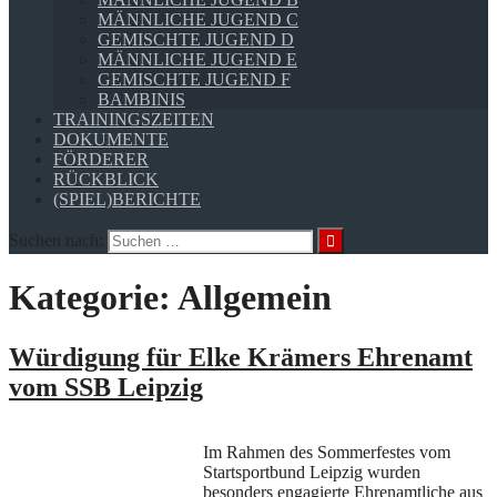
MÄNNLICHE JUGEND C
GEMISCHTE JUGEND D
MÄNNLICHE JUGEND E
GEMISCHTE JUGEND F
BAMBINIS
TRAININGSZEITEN
DOKUMENTE
FÖRDERER
RÜCKBLICK
(SPIEL)BERICHTE
Suchen nach:
Kategorie:
Allgemein
Würdigung für Elke Krämers Ehrenamt
vom SSB Leipzig
Im Rahmen des Sommerfestes vom
Startsportbund Leipzig wurden
besonders engagierte Ehrenamtliche aus