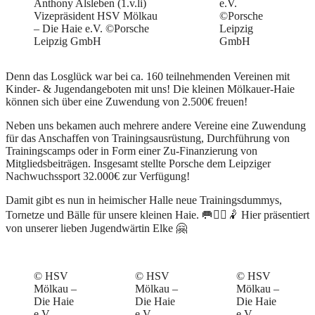
Anthony Alsleben (1.v.li)
e.V.
Vizepräsident HSV Mölkau
©Porsche
– Die Haie e.V. ©Porsche
Leipzig
Leipzig GmbH
GmbH
Denn das Losglück war bei ca. 160 teilnehmenden Vereinen mit
Kinder- & Jugendangeboten mit uns! Die kleinen Mölkauer-Haie
können sich über eine Zuwendung von 2.500€ freuen!
Neben uns bekamen auch mehrere andere Vereine eine Zuwendung
für das Anschaffen von Trainingsausrüstung, Durchführung von
Trainingscamps oder in Form einer Zu-Finanzierung von
Mitgliedsbeiträgen. Insgesamt stellte Porsche dem Leipziger
Nachwuchssport 32.000€ zur Verfügung!
Damit gibt es nun in heimischer Halle neue Trainingsdummys,
Tornetze und Bälle für unsere kleinen Haie. 🥅🤾‍♀️🤾 Hier präsentiert
von unserer lieben Jugendwärtin Elke 🤗
© HSV
© HSV
© HSV
Mölkau –
Mölkau –
Mölkau –
Die Haie
Die Haie
Die Haie
e.V.
e.V.
e.V.