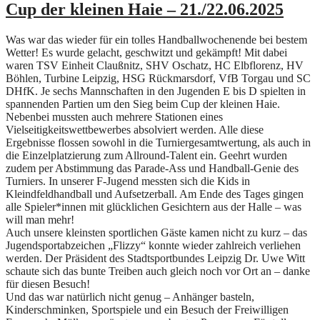
Cup der kleinen Haie – 21./22.06.2025
Was war das wieder für ein tolles Handballwochenende bei bestem
Wetter! Es wurde gelacht, geschwitzt und gekämpft! Mit dabei
waren TSV Einheit Claußnitz, SHV Oschatz, HC Elbflorenz, HV
Böhlen, Turbine Leipzig, HSG Rückmarsdorf, VfB Torgau und SC
DHfK. Je sechs Mannschaften in den Jugenden E bis D spielten in
spannenden Partien um den Sieg beim Cup der kleinen Haie.
Nebenbei mussten auch mehrere Stationen eines
Vielseitigkeitswettbewerbes absolviert werden. Alle diese
Ergebnisse flossen sowohl in die Turniergesamtwertung, als auch in
die Einzelplatzierung zum Allround-Talent ein. Geehrt wurden
zudem per Abstimmung das Parade-Ass und Handball-Genie des
Turniers. In unserer F-Jugend messten sich die Kids in
Kleindfeldhandball und Aufsetzerball. Am Ende des Tages gingen
alle Spieler*innen mit glücklichen Gesichtern aus der Halle – was
will man mehr!
Auch unsere kleinsten sportlichen Gäste kamen nicht zu kurz – das
Jugendsportabzeichen „Flizzy“ konnte wieder zahlreich verliehen
werden. Der Präsident des Stadtsportbundes Leipzig Dr. Uwe Witt
schaute sich das bunte Treiben auch gleich noch vor Ort an – danke
für diesen Besuch!
Und das war natürlich nicht genug – Anhänger basteln,
Kinderschminken, Sportspiele und ein Besuch der Freiwilligen