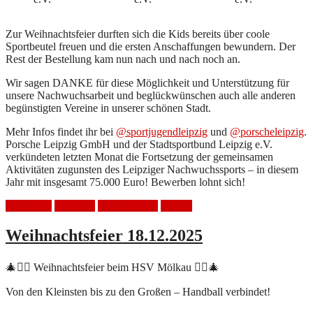
Zur Weihnachtsfeier durften sich die Kids bereits über coole
Sportbeutel freuen und die ersten Anschaffungen bewundern. Der
Rest der Bestellung kam nun nach und nach noch an.
Wir sagen DANKE für diese Möglichkeit und Unterstützung für
unsere Nachwuchsarbeit und beglückwünschen auch alle anderen
begünstigten Vereine in unserer schönen Stadt.
Mehr Infos findet ihr bei
@sportjugendleipzig
und
@porscheleipzig
.
Porsche Leipzig GmbH und der Stadtsportbund Leipzig e.V.
verkündeten letzten Monat die Fortsetzung der gemeinsamen
Aktivitäten zugunsten des Leipziger Nachwuchssports – in diesem
Jahr mit insgesamt 75.000 Euro! Bewerben lohnt sich!
Förderung
Handball
HSV Mölkau
Jugend
Weihnachtsfeier 18.12.2025
🎄🤾‍♀️ Weihnachtsfeier beim HSV Mölkau 🤾‍♂️🎄
Von den Kleinsten bis zu den Großen – Handball verbindet!