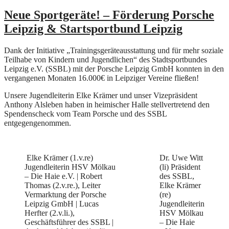
Neue Sportgeräte! – Förderung Porsche
Leipzig & Startsportbund Leipzig
Dank der Initiative „Trainingsgeräteausstattung und für mehr soziale
Teilhabe von Kindern und Jugendlichen“ des Stadtsportbundes
Leipzig e.V. (SSBL) mit der Porsche Leipzig GmbH konnten in den
vergangenen Monaten 16.000€ in Leipziger Vereine fließen!
Unsere Jugendleiterin Elke Krämer und unser Vizepräsident
Anthony Alsleben haben in heimischer Halle stellvertretend den
Spendenscheck vom Team Porsche und des SSBL
entgegengenommen.
Elke Krämer (1.v.re)
Dr. Uwe Witt
Jugendleiterin HSV Mölkau
(li) Präsident
– Die Haie e.V. | Robert
des SSBL,
Thomas (2.v.re.), Leiter
Elke Krämer
Vermarktung der Porsche
(re)
Leipzig GmbH | Lucas
Jugendleiterin
Herfter (2.v.li.),
HSV Mölkau
Geschäftsführer des SSBL |
– Die Haie