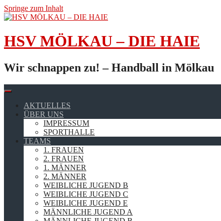
Springe zum Inhalt
HSV MÖLKAU – DIE HAIE
Wir schnappen zu! – Handball in Mölkau
AKTUELLES
ÜBER UNS
IMPRESSUM
SPORTHALLE
TEAMS
1. FRAUEN
2. FRAUEN
1. MÄNNER
2. MÄNNER
WEIBLICHE JUGEND B
WEIBLICHE JUGEND C
WEIBLICHE JUGEND E
MÄNNLICHE JUGEND A
MÄNNLICHE JUGEND B