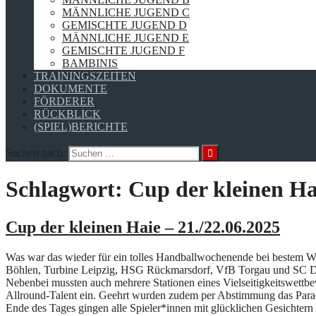
MÄNNLICHE JUGEND C
GEMISCHTE JUGEND D
MÄNNLICHE JUGEND E
GEMISCHTE JUGEND F
BAMBINIS
TRAININGSZEITEN
DOKUMENTE
FÖRDERER
RÜCKBLICK
(SPIEL)BERICHTE
Suchen nach:
Schlagwort:
Cup der kleinen Ha
Cup der kleinen Haie – 21./22.06.2025
Was war das wieder für ein tolles Handballwochenende bei bestem W
Böhlen, Turbine Leipzig, HSG Rückmarsdorf, VfB Torgau und SC DHf
Nebenbei mussten auch mehrere Stationen eines Vielseitigkeitswettbew
Allround-Talent ein. Geehrt wurden zudem per Abstimmung das Parade
Ende des Tages gingen alle Spieler*innen mit glücklichen Gesichtern