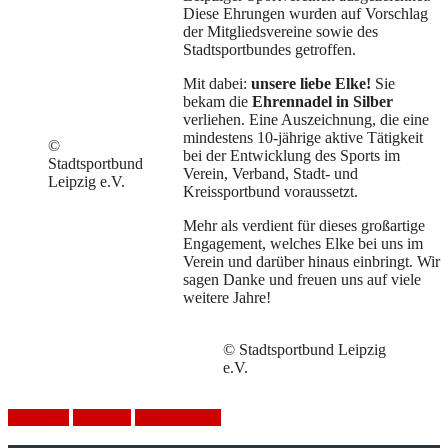
Diese Ehrungen wurden auf Vorschlag
der Mitgliedsvereine sowie des
Stadtsportbundes getroffen.
Mit dabei:
unsere liebe Elke!
Sie
bekam die
Ehrennadel in Silber
verliehen. Eine Auszeichnung, die eine
mindestens 10-jährige aktive Tätigkeit
©
bei der Entwicklung des Sports im
Stadtsportbund
Verein, Verband, Stadt- und
Leipzig e.V.
Kreissportbund voraussetzt.
Mehr als verdient für dieses großartige
Engagement, welches Elke bei uns im
Verein und darüber hinaus einbringt. Wir
sagen Danke und freuen uns auf viele
weitere Jahre!
© Stadtsportbund Leipzig
e.V.
Ehrenamt
Handball
HSV Mölkau