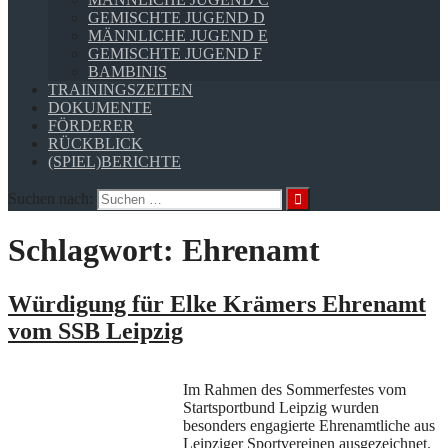
GEMISCHTE JUGEND D
MÄNNLICHE JUGEND E
GEMISCHTE JUGEND F
BAMBINIS
TRAININGSZEITEN
DOKUMENTE
FÖRDERER
RÜCKBLICK
(SPIEL)BERICHTE
Suchen nach:
Schlagwort:
Ehrenamt
Würdigung für Elke Krämers Ehrenamt
vom SSB Leipzig
Im Rahmen des Sommerfestes vom
Startsportbund Leipzig wurden
besonders engagierte Ehrenamtliche aus
Leipziger Sportvereinen ausgezeichnet.