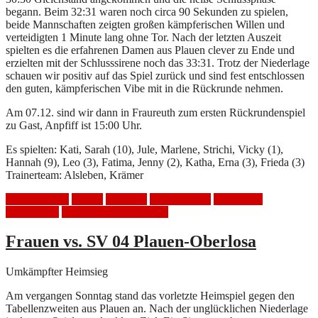
begann. Beim 32:31 waren noch circa 90 Sekunden zu spielen,
beide Mannschaften zeigten großen kämpferischen Willen und
verteidigten 1 Minute lang ohne Tor. Nach der letzten Auszeit
spielten es die erfahrenen Damen aus Plauen clever zu Ende und
erzielten mit der Schlusssirene noch das 33:31. Trotz der Niederlage
schauen wir positiv auf das Spiel zurück und sind fest entschlossen
den guten, kämpferischen Vibe mit in die Rückrunde nehmen.
Am 07.12. sind wir dann in Fraureuth zum ersten Rückrundenspiel
zu Gast, Anpfiff ist 15:00 Uhr.
Es spielten: Kati, Sarah (10), Jule, Marlene, Strichi, Vicky (1),
Hannah (9), Leo (3), Fatima, Jenny (2), Katha, Erna (3), Frieda (3)
Trainerteam: Alsleben, Krämer
Auswärtsspiel
Frauen
Handball
HSV Mölkau
Niederlage
Spielbericht
SV 04 Plauen-Oberlosa
Frauen vs. SV 04 Plauen-Oberlosa
Umkämpfter Heimsieg
Am vergangen Sonntag stand das vorletzte Heimspiel gegen den
Tabellenzweiten aus Plauen an. Nach der unglücklichen Niederlage