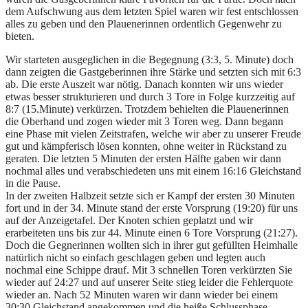
dem Aufschwung aus dem letzten Spiel waren wir fest entschlossen
alles zu geben und den Plauenerinnen ordentlich Gegenwehr zu
bieten.
Wir starteten ausgeglichen in die Begegnung (3:3, 5. Minute) doch
dann zeigten die Gastgeberinnen ihre Stärke und setzten sich mit 6:3
ab. Die erste Auszeit war nötig. Danach konnten wir uns wieder
etwas besser strukturieren und durch 3 Tore in Folge kurzzeitig auf
8:7 (15.Minute) verkürzen. Trotzdem behielten die Plauenerinnen
die Oberhand und zogen wieder mit 3 Toren weg. Dann begann
eine Phase mit vielen Zeitstrafen, welche wir aber zu unserer Freude
gut und kämpferisch lösen konnten, ohne weiter in Rückstand zu
geraten. Die letzten 5 Minuten der ersten Hälfte gaben wir dann
nochmal alles und verabschiedeten uns mit einem 16:16 Gleichstand
in die Pause.
In der zweiten Halbzeit setzte sich er Kampf der ersten 30 Minuten
fort und in der 34. Minute stand der erste Vorsprung (19:20) für uns
auf der Anzeigetafel. Der Knoten schien geplatzt und wir
erarbeiteten uns bis zur 44. Minute einen 6 Tore Vorsprung (21:27).
Doch die Gegnerinnen wollten sich in ihrer gut gefüllten Heimhalle
natürlich nicht so einfach geschlagen geben und legten auch
nochmal eine Schippe drauf. Mit 3 schnellen Toren verkürzten Sie
wieder auf 24:27 und auf unserer Seite stieg leider die Fehlerquote
wieder an. Nach 52 Minuten waren wir dann wieder bei einem
30:30 Gleichstand angekommen und die heiße Schlussphase