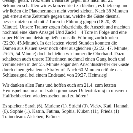
Gesagt, getan. Trotz einer Zeitstrafe gegen uns nach nur 22
Sekunden schafften wir es konzentriert zu bleiben, es blieb eng und
wir ließen die Plauenerinnen nicht vorbei ziehen. Nach 38 Minuten
gab erneut eine Zeitstrafe gegen uns, welche die Gäste diesmal
besser nutzten und mit 2 Toren in Führung gingen (18:20, 39.
Minute). Unsere Trainer zogen folgerichtig die Auszeit und machten
nochmal eine klare Ansage! Und Zack! – 4 Tore in Folge und eine
super Hüterinnenleistung ließen uns die Führung zurückholen
(22:20, 45.Minute). In der letzten viertel Stunden konnten die
Damen aus Plauen zwar noch öfter ausgleichen (22:22, 47. Minute;
25:25, 54.Minute) doch behielten wir immer die Oberhand. Dazu
schalteten auch unsere Hüterinnen nochmal einen Gang hoch und
verhinderten in der 55. Minute sogar den Anschlusstreffer der Gäste
durch einen gehaltenen Strafwurf. Nach 60 Minuten ertönte das
Schlusssignal bei einem Endstand von 29:27. Heimsieg!
Wir danken allen Fans und hoffen euch am 21.4. zum letzten
Heimspiel nochmal mit solch grandioser Unterstützung in unserem
Haifischbecken wiederzusehen und zu hören!
Es spielten: Sarah (6), Marlene (1), Strichi (3), Vicky, Kati, Hannah
(6), Sophie (1), Katrin, Fatima, Sophia, Küken (11), Frieda (1)
Trainerteam: Alsleben, Krämer