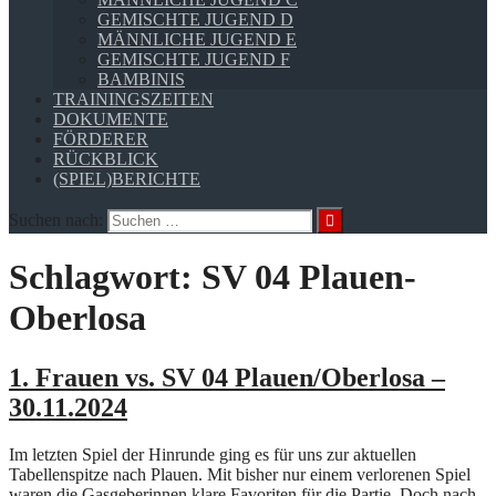
GEMISCHTE JUGEND D
MÄNNLICHE JUGEND E
GEMISCHTE JUGEND F
BAMBINIS
TRAININGSZEITEN
DOKUMENTE
FÖRDERER
RÜCKBLICK
(SPIEL)BERICHTE
Suchen nach:
Schlagwort:
SV 04 Plauen-
Oberlosa
1. Frauen vs. SV 04 Plauen/Oberlosa –
30.11.2024
Im letzten Spiel der Hinrunde ging es für uns zur aktuellen
Tabellenspitze nach Plauen. Mit bisher nur einem verlorenen Spiel
waren die Gasgeberinnen klare Favoriten für die Partie. Doch nach