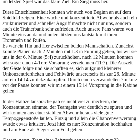
im letzten Spiel war das klare Ziel: Ein Sieg muss her.
Diese Entschlossenheit konnten wir auch von Beginn an auf dem
Spielfeld zeigen. Eine wache und konzentrierte Abwehr als auch ein
strukturierter und schneller Angriff machte nicht nur uns, sondern
auch die Trainerbank sehr zufrieden. Auch unsere Fans waren von
Minute eins an da und unterstützten uns lautstark mit ihren
Trommeln und Rufen.
Es war ein Hin und Her zwischen beiden Mannschaften. Zunächst
konnte Plauen nach 2 Minuten mit 1:3 in Führung gehen, bis wir sie
uns in der 6. Minute (5:4) zurückholten, nach 12 Minuten konnten
wir sogar einen 4-Tore Vorsprung verzeichnen (11:7). Die Auszeit
der Gäste folgte und sie schafften es, sich aufgrund kleinerer
Unkonzentriertheiten und Fehlwürfe unsererseits bis zur 26. Minute
auf ein 14:14 zurückzukämpfen. Durch einen verwandelten 7m kurz
vor der Pause konnten wir mit einem 15:14 Vorsprung in die Kabine
gehen.
In der Halbzeitansprache gab es nicht viel zu meckern, die
Konzentration stimmte, der Teamgeist war deutlich zu spüren und
wir konnten aus einer stabilen Abwehr heraus viele gute
Tempogegenstöße laufen. Einzig und allein die Chancenverwertung
wurde etwas kritisiert. Jetzt hieß es nur: Konzentration hochhalten
und am Ende als Sieger vom Feld gehen.