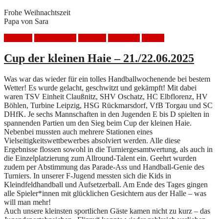
Frohe Weihnachtszeit
Papa von Sara
Handball
HSV Mölkau
Nikolaus
SC DHfK
Turnier
Cup der kleinen Haie – 21./22.06.2025
Was war das wieder für ein tolles Handballwochenende bei bestem
Wetter! Es wurde gelacht, geschwitzt und gekämpft! Mit dabei
waren TSV Einheit Claußnitz, SHV Oschatz, HC Elbflorenz, HV
Böhlen, Turbine Leipzig, HSG Rückmarsdorf, VfB Torgau und SC
DHfK. Je sechs Mannschaften in den Jugenden E bis D spielten in
spannenden Partien um den Sieg beim Cup der kleinen Haie.
Nebenbei mussten auch mehrere Stationen eines
Vielseitigkeitswettbewerbes absolviert werden. Alle diese
Ergebnisse flossen sowohl in die Turniergesamtwertung, als auch in
die Einzelplatzierung zum Allround-Talent ein. Geehrt wurden
zudem per Abstimmung das Parade-Ass und Handball-Genie des
Turniers. In unserer F-Jugend messten sich die Kids in
Kleindfeldhandball und Aufsetzerball. Am Ende des Tages gingen
alle Spieler*innen mit glücklichen Gesichtern aus der Halle – was
will man mehr!
Auch unsere kleinsten sportlichen Gäste kamen nicht zu kurz – das