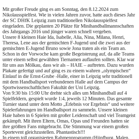
Mit großer Freude ging es am Sonntag, den 8.12.2024 zum
Nikolausspielfest. Wie in vielen Jahren zuvor, hatte auch dieses Jahr
der SC DHfK Leipzig zum traditionellen Nikolausspielfest
eingeladen. Die geplanten 20 Plätze für Minihandballmannschaften
des Jahrgangs 2016 und jünger waren schnell vergeben.
Unsere 8 kleinen Haie Ida, Isabelle, Alia, Nina, Milana, Henri,
Theresa, Lene aus der gemischten F-Jugend und die zwei aus der
gemischten E-Jugend Bruno sowie Jona traten als ein Team an.
Schon in der Vorwoche kam große Begeisterung auf, da alle Teams
unter einem selbst gewählten Tiernamen auflaufen sollten. Klar war
für uns aus Mölkau, dass wir als – HAIE – auftreten. Dazu wurden
Plakate gefertigt und auf ging es zu einem wahren „olympischen“
Einlauf in die Ernst-Grube -Halle, einer in Leipzig sehr traditionell
mit dem Handballsport verbundenen Halle auf dem Campus der
Sportwissenschaftlichen Fakultät der Uni Leipzig.
Von 9:30 bis 15:00 Uhr drehte sich alles um Minihandball auf 4
Spielfeldern, gespielt wurde 1:4, jeweils 12 Minuten. Das gesamte
Turnier stand unter dem Motto „Erlebnis vor Ergebnis“ und weitere
Spielerfahrungen im Handballsport zu sammeln. Unsere kleinen
Haie haben in 6 Spielen mit großer Leidenschaft und viel Teamgeist
gekämpft. Mit ihren Eltern, Omas, Opas und Freunden hatten sie
ihre größten Fans mitgebracht. Die Stimmung war einem großen
Sportevent gleichzustellen. Phantastisch!!!
In einem toll organisierten Rahmenprogramm (Hüpfburg, Malen,