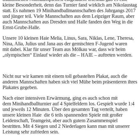
kleine Besonderheit, denn das Turnier fand wirklich am Nikolaustag
statt. Es nahmen 19 Minihandballmannschaften des Jahrgangs 2017
und jünger teil. Viele Mannschaften aus dem Leipziger Raum, aber
auch Mannschaften aus Dresden und Halle fanden den Weg in die
Ernst-Grube-Halle.
Unsere 10 kleinen Haie Melia, Linus, Sara, Niklas, Lene, Theresa,
Nina, Alia, Julius und Jana aus der gemischten F-Jugend waren
mit dabei. Klar für unser Team aus Mölkau war, dass wir beim
„olympischen“ Einlauf wieder als die – HAIE – auftreten werden.
Nicht nur wir kamen mit einem toll gebastelten Plakat, auch die
anderen Mannschaften haben sich viel Mühe beim präsentieren ihres
Plakates gegeben.
Nach einer intensiven Erwärmung, ging es auch schon mit
dem Minihandballturnier auf 4 Spielfeldern los. Gespielt wurde 1:4
und jeweils 12 Minuten. Über den gesamten Tag verteilt, haben
unsere kleinen Haie die 6 teils spannenden Spiele mit großer
Leidenschaft, Teamgeist, aber auch gutem Zusammenspiel
bestritten. Mit 4 Siegen und 2 Niederlagen kann man mit unserer
Leistung sehr zufrieden sein.