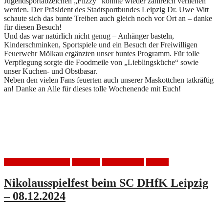
Jugendsportabzeichen „Flizzy“ konnte wieder zahlreich verliehen
werden. Der Präsident des Stadtsportbundes Leipzig Dr. Uwe Witt
schaute sich das bunte Treiben auch gleich noch vor Ort an – danke
für diesen Besuch!
Und das war natürlich nicht genug – Anhänger basteln,
Kinderschminken, Sportspiele und ein Besuch der Freiwilligen
Feuerwehr Mölkau ergänzten unser buntes Programm. Für tolle
Verpflegung sorgte die Foodmeile von „Lieblingsküche“ sowie
unser Kuchen- und Obstbasar.
Neben den vielen Fans feuerten auch unserer Maskottchen tatkräftig
an! Danke an Alle für dieses tolle Wochenende mit Euch!
Cup der kleinen Haie
Handball
HSV Mölkau
Turnier
Nikolausspielfest beim SC DHfK Leipzig
– 08.12.2024