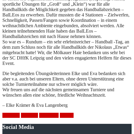
sportliche Übungen für „Groß“ und „Klein“) war für alle
Handballkids die Möglichkeit gegeben das Handballabzeichen –
BalLEos zu erwerben. Dafür mussten die 4 Stationen – Zielwerfen,
Schnelligkeit, Passen/Fangen sowie Koordination – in einem
weihnachtlichen Ambiente eingebunden, absolviert werden. Alle
kleinen teilnehmenden Haie haben das BalLEos –
Handballabzeichen mit nach Hause nehmen können.
So war es – Rundum – ein sehr erlebnisreicher – Handball -Tag, an
dem zum Schluss noch für alle Handballkids der Nikolaus „Etwas“
mitgebracht hatte! Wir, die Mölkauer Haie bedanken uns sehr bei
der SC DHfK Leipzig und den vielen engagierten Helfern für dieses
Event.
Die begleitenden Übungsleiterinnen Elke und Eva bedanken sich
aber v.a. auch bei unseren Eltern, ohne deren Unterstützung eine
solche Turnierteilnahme nur schwer möglich wäre.
Wir freuen uns auf die nächsten gemeinsamen Turniere und
wünschen allen eine schöne, friedliche Weihnachtszeit.
– Elke Krämer & Eva Langenberg
Handball
Nikolaus
SC DHfK
Turnier
Social Media