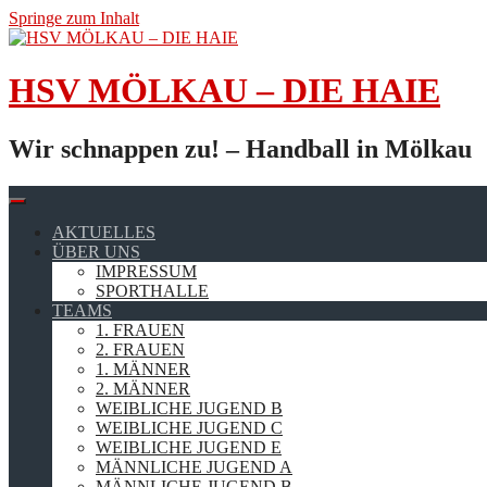
Springe zum Inhalt
HSV MÖLKAU – DIE HAIE
Wir schnappen zu! – Handball in Mölkau
AKTUELLES
ÜBER UNS
IMPRESSUM
SPORTHALLE
TEAMS
1. FRAUEN
2. FRAUEN
1. MÄNNER
2. MÄNNER
WEIBLICHE JUGEND B
WEIBLICHE JUGEND C
WEIBLICHE JUGEND E
MÄNNLICHE JUGEND A
MÄNNLICHE JUGEND B