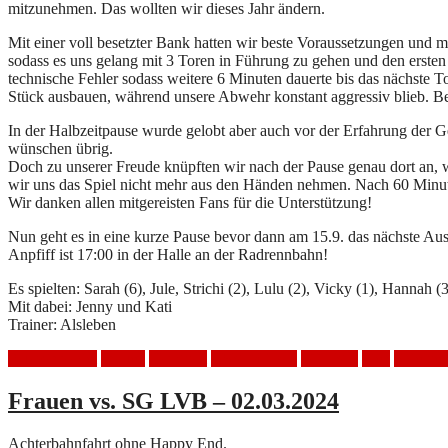
mitzunehmen. Das wollten wir dieses Jahr ändern.
Mit einer voll besetzter Bank hatten wir beste Voraussetzungen und 
sodass es uns gelang mit 3 Toren in Führung zu gehen und den ersten 
technische Fehler sodass weitere 6 Minuten dauerte bis das nächste 
Stück ausbauen, während unsere Abwehr konstant aggressiv blieb. Be
In der Halbzeitpause wurde gelobt aber auch vor der Erfahrung der Ge
wünschen übrig.
Doch zu unserer Freude knüpften wir nach der Pause genau dort an, w
wir uns das Spiel nicht mehr aus den Händen nehmen. Nach 60 Minute
Wir danken allen mitgereisten Fans für die Unterstützung!
Nun geht es in eine kurze Pause bevor dann am 15.9. das nächste Aus
Anpfiff ist 17:00 in der Halle an der Radrennbahn!
Es spielten: Sarah (6), Jule, Strichi (2), Lulu (2), Vicky (1), Hannah (
Mit dabei: Jenny und Kati
Trainer: Alsleben
Auswärtsspiel
Frauen
Handball
HSV Mölkau
SG LVB
Sieg
Spielber
Frauen vs. SG LVB – 02.03.2024
Achterbahnfahrt ohne Happy End.