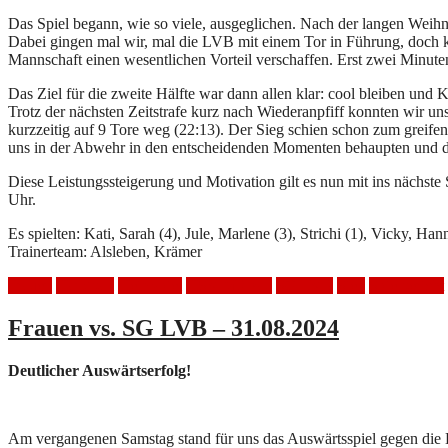
Das Spiel begann, wie so viele, ausgeglichen. Nach der langen Weihn
Dabei gingen mal wir, mal die LVB mit einem Tor in Führung, doch ko
Mannschaft einen wesentlichen Vorteil verschaffen. Erst zwei Minute
Das Ziel für die zweite Hälfte war dann allen klar: cool bleiben und 
Trotz der nächsten Zeitstrafe kurz nach Wiederanpfiff konnten wir un
kurzzeitig auf 9 Tore weg (22:13). Der Sieg schien schon zum greifen n
uns in der Abwehr in den entscheidenden Momenten behaupten und di
Diese Leistungssteigerung und Motivation gilt es nun mit ins näch
Uhr.
Es spielten: Kati, Sarah (4), Jule, Marlene (3), Strichi (1), Vicky, Han
Trainerteam: Alsleben, Krämer
Frauen
Handball
Heimspiel
HSV Mölkau
SG LVB
Sieg
Spielbericht
Frauen vs. SG LVB – 31.08.2024
Deutlicher Auswärtserfolg!
Am vergangenen Samstag stand für uns das Auswärtsspiel gegen die D