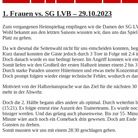
Auswärtsspiel
Frauen
Haie
Handball
HSV Mölkau
SG LVB
Spielber
1. Frauen vs. SG LVB – 29.10.2023
Zum vergangenen Heimspieltag empfingen wir die Damen der SG L
Wohl bekannt aus den letzten Saisons wussten wir, dass uns das Spie
Platz zu gehen.
Da wir diesmal die Seitenwahl nicht für uns entscheiden konnten, be
Kurz darauf konnten die Gäste jedoch durch 3 Tore in Folge mit 2:4 i
Doch danach wurde es nur bedingt besser. Im Angriff konnten wir eini
Somit liefen wir den Großteil der ersten Halbzeit immer einem 2 bis 3
Durch starke Paraden unserer Hüterinnen und etwas mehr Konzentratio
Doch prompt folgten wieder einige technische Fehler, wodurch es dan
Motiviert von der Halbzeitansprache war das Ziel für die nächsten 30
mehr in der Abwehr.
Doch die 2. Hälfte begann alles andere als optimal. Durch weiterhin
(15:21). Es folgte erneut eine Auszeit des Trainerteams. Es wurde n
bissiger werden. Und das gelang auch phasenweise. Bis zur 55. Minut
Minute wäre auch noch ein Comeback drin gewesen. Doch am Ende fehl
Gunsten zu drehen.
Somit mussten wir uns mit einem 28:30 geschlagen geben.