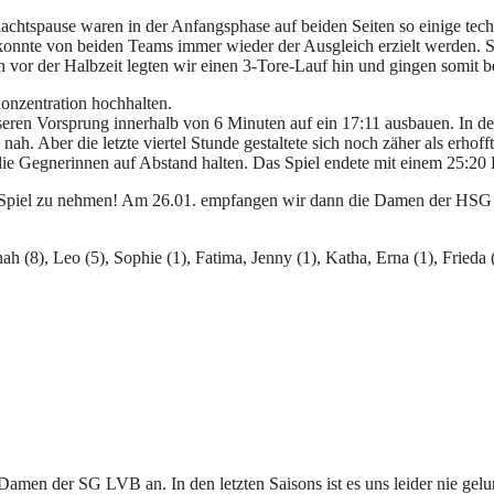
achtspause waren in der Anfangsphase auf beiden Seiten so einige tech
nnte von beiden Teams immer wieder der Ausgleich erzielt werden. Selb
n vor der Halbzeit legten wir einen 3-Tore-Lauf hin und gingen somit b
Konzentration hochhalten.
seren Vorsprung innerhalb von 6 Minuten auf ein 17:11 ausbauen. In de
ah. Aber die letzte viertel Stunde gestaltete sich noch zäher als erhof
e Gegnerinnen auf Abstand halten. Das Spiel endete mit einem 25:20 
ste Spiel zu nehmen! Am 26.01. empfangen wir dann die Damen der HSG
nah (8), Leo (5), Sophie (1), Fatima, Jenny (1), Katha, Erna (1), Frieda 
amen der SG LVB an. In den letzten Saisons ist es uns leider nie gel