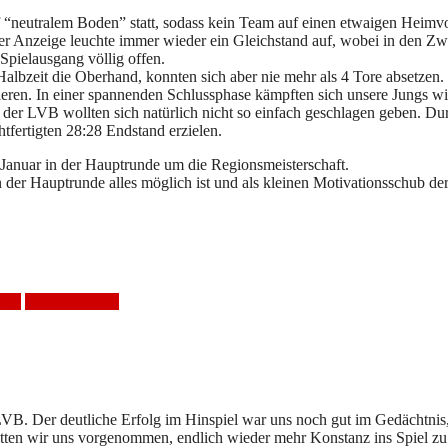
 “neutralem Boden” statt, sodass kein Team auf einen etwaigen Heimvort
 der Anzeige leuchte immer wieder ein Gleichstand auf, wobei in den Z
Spielausgang völlig offen.
Halbzeit die Oberhand, konnten sich aber nie mehr als 4 Tore absetzen
ieren. In einer spannenden Schlussphase kämpften sich unsere Jungs wie
r LVB wollten sich natürlich nicht so einfach geschlagen geben. Durc
fertigten 28:28 Endstand erzielen.
 Januar in der Hauptrunde um die Regionsmeisterschaft.
 in der Hauptrunde alles möglich ist und als kleinen Motivationsschub
pzig
Unentschieden
B. Der deutliche Erfolg im Hinspiel war uns noch gut im Gedächtnis,
tten wir uns vorgenommen, endlich wieder mehr Konstanz ins Spiel zu