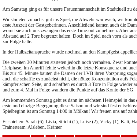
Am Samstag ging es für unsere Frauenmannschaft im Stadtduell zu d
Wir starteten zunächst gut ins Spiel, die Abwehr war wach, wir konnt
erste Auszeit der Gastgeberinnen. Anschließend kamen auch die Damen d
womit sie auch uns zwangen das erste Time-out zu nehmen. Aber auch 
Abstand auf 2 Tore begrenzt halten. Doch im Spiel nach vorn als au
zur Folge hatte.
In der Halbzeitansprache wurde nochmal an den Kampfgeist appelliert
Die zweiten 30 Minuten starteten jedoch noch verhalten. Zwar konnte
Tiefphase. Im Angriff fehlte weiterhin die letzte Konsequenz und auch
Bis zur 45. Minute bauten die Damen der LVB ihren Vorsprung sogar a
auch die schaffte es zunächst nicht, die nötige Konzentration aufs Fe
kämpferischen Seite, und schafften es durch 3 Tore in Folge wieder
und zum 4. Mal in Folge wandern die Punkte auf das Konto der SG.
Am kommenden Sonntag geht es dann im nächsten Heimspiel in das erst
erste und einzige Begegnung diese Saison und wir sind fest entschloss
Spielbeginn ist am Sonntag 14:00 in Mölkau! Wir freuen uns auf zahl
Es spielten: Sarah (6), Livia, Strichi (1), Luise (2), Vicky (1), Kati,
Trainerteam: Alsleben, Krämer