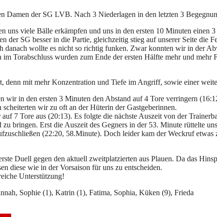
en Damen der SG LVB. Nach 3 Niederlagen in den letzten 3 Begegnunge
en uns viele Bälle erkämpfen und uns in den ersten 10 Minuten einen 3 T
er SG besser in die Partie, gleichzeitig stieg auf unserer Seite die Fe
danach wollte es nicht so richtig funken. Zwar konnten wir in der Abw
ch im Torabschluss wurden zum Ende der ersten Hälfte mehr und mehr 
, denn mit mehr Konzentration und Tiefe im Angriff, sowie einer weite
n wir in den ersten 3 Minuten den Abstand auf 4 Tore verringern (16:12
 scheiterten wir zu oft an der Hüterin der Gastgeberinnen.
uf 7 Tore aus (20:13). Es folgte die nächste Auszeit von der Trainer
ld zu bringen. Erst die Auszeit des Gegners in der 53. Minute rüttelte 
 aufzuschließen (22:20, 58.Minute). Doch leider kam der Weckruf etwa
e Duell gegen den aktuell zweitplatzierten aus Plauen. Da das Hinspie
en diese wie in der Vorsaison für uns zu entscheiden.
reiche Unterstützung!
 Hannah, Sophie (1), Katrin (1), Fatima, Sophia, Küken (9), Frieda