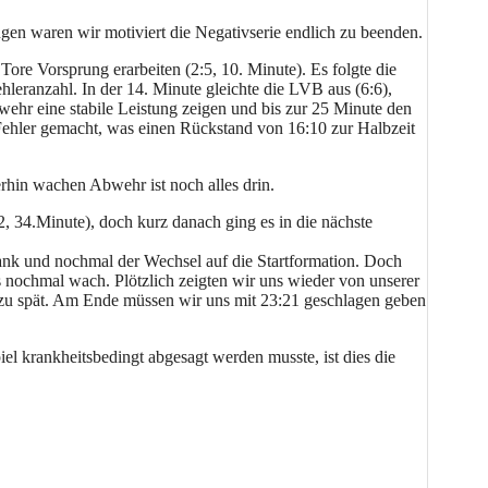
n waren wir motiviert die Negativserie endlich zu beenden.
ore Vorsprung erarbeiten (2:5, 10. Minute). Es folgte die
hleranzahl. In der 14. Minute gleichte die LVB aus (6:6),
ehr eine stabile Leistung zeigen und bis zur 25 Minute den
Fehler gemacht, was einen Rückstand von 16:10 zur Halbzeit
rhin wachen Abwehr ist noch alles drin.
, 34.Minute), doch kurz danach ging es in die nächste
bank und nochmal der Wechsel auf die Startformation. Doch
uns nochmal wach. Plötzlich zeigten wir uns wieder von unserer
s zu spät. Am Ende müssen wir uns mit 23:21 geschlagen geben
l krankheitsbedingt abgesagt werden musste, ist dies die