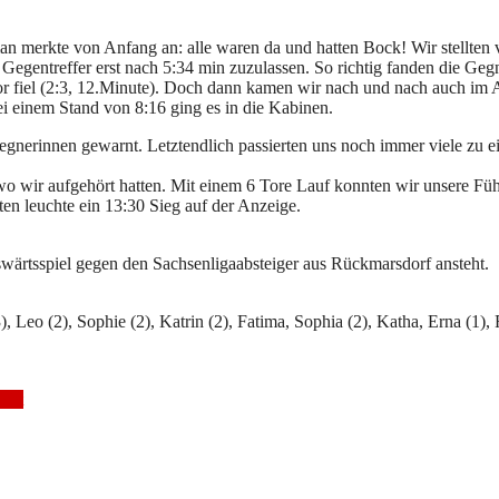
man merkte von Anfang an: alle waren da und hatten Bock! Wir stellten
Gegentreffer erst nach 5:34 min zuzulassen. So richtig fanden die Geg
Tor fiel (2:3, 12.Minute). Doch dann kamen wir nach und nach auch im 
i einem Stand von 8:16 ging es in die Kabinen.
gnerinnen gewarnt. Letztendlich passierten uns noch immer viele zu ei
o wir aufgehört hatten. Mit einem 6 Tore Lauf konnten wir unsere Füh
n leuchte ein 13:30 Sieg auf der Anzeige.
wärtsspiel gegen den Sachsenligaabsteiger aus Rückmarsdorf ansteht.
3), Leo (2), Sophie (2), Katrin (2), Fatima, Sophia (2), Katha, Erna (1), 
icht