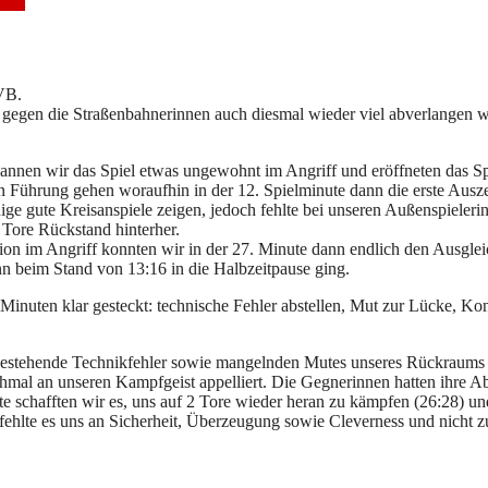
icht
VB.
l gegen die Straßenbahnerinnen auch diesmal wieder viel abverlangen w
gannen wir das Spiel etwas ungewohnt im Angriff und eröffneten das Sp
n Führung gehen woraufhin in der 12. Spielminute dann die erste Auszei
ge gute Kreisanspiele zeigen, jedoch fehlte bei unseren Außenspieleri
 Tore Rückstand hinterher.
n im Angriff konnten wir in der 27. Minute dann endlich den Ausgleic
n beim Stand von 13:16 in die Halbzeitpause ging.
 Minuten klar gesteckt: technische Fehler abstellen, Mut zur Lücke, K
 bestehende Technikfehler sowie mangelnden Mutes unseres Rückraums k
ochmal an unseren Kampfgeist appelliert. Die Gegnerinnen hatten ihre 
e schafften wir es, uns auf 2 Tore wieder heran zu kämpfen (26:28) un
te es uns an Sicherheit, Überzeugung sowie Cleverness und nicht zule