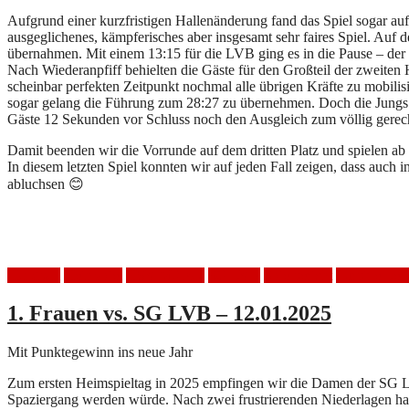
Aufgrund einer kurzfristigen Hallenänderung fand das Spiel sogar auf
ausgeglichenes, kämpferisches aber insgesamt sehr faires Spiel. Auf
übernahmen. Mit einem 13:15 für die LVB ging es in die Pause – der 
Nach Wiederanpfiff behielten die Gäste für den Großteil der zweiten 
scheinbar perfekten Zeitpunkt nochmal alle übrigen Kräfte zu mobilis
sogar gelang die Führung zum 28:27 zu übernehmen. Doch die Jungs de
Gäste 12 Sekunden vor Schluss noch den Ausgleich zum völlig gerecht
Damit beenden wir die Vorrunde auf dem dritten Platz und spielen ab
In diesem letzten Spiel konnten wir auf jeden Fall zeigen, dass auch
abluchsen 😊
Handball
Heimspiel
HSV Mölkau
SG LVB
Spielbericht
Turbine Lei
1. Frauen vs. SG LVB – 12.01.2025
Mit Punktegewinn ins neue Jahr
Zum ersten Heimspieltag in 2025 empfingen wir die Damen der SG LV
Spaziergang werden würde. Nach zwei frustrierenden Niederlagen ha