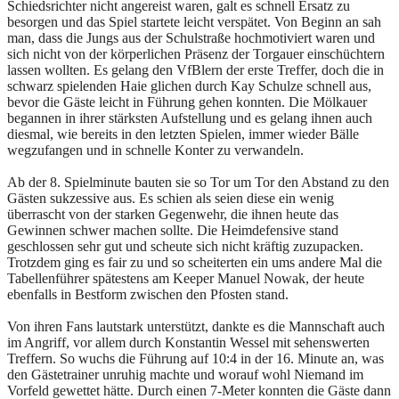
Schiedsrichter nicht angereist waren, galt es schnell Ersatz zu
besorgen und das Spiel startete leicht verspätet. Von Beginn an sah
man, dass die Jungs aus der Schulstraße hochmotiviert waren und
sich nicht von der körperlichen Präsenz der Torgauer einschüchtern
lassen wollten. Es gelang den VfBlern der erste Treffer, doch die in
schwarz spielenden Haie glichen durch Kay Schulze schnell aus,
bevor die Gäste leicht in Führung gehen konnten. Die Mölkauer
begannen in ihrer stärksten Aufstellung und es gelang ihnen auch
diesmal, wie bereits in den letzten Spielen, immer wieder Bälle
wegzufangen und in schnelle Konter zu verwandeln.
Ab der 8. Spielminute bauten sie so Tor um Tor den Abstand zu den
Gästen sukzessive aus. Es schien als seien diese ein wenig
überrascht von der starken Gegenwehr, die ihnen heute das
Gewinnen schwer machen sollte. Die Heimdefensive stand
geschlossen sehr gut und scheute sich nicht kräftig zuzupacken.
Trotzdem ging es fair zu und so scheiterten ein ums andere Mal die
Tabellenführer spätestens am Keeper Manuel Nowak, der heute
ebenfalls in Bestform zwischen den Pfosten stand.
Von ihren Fans lautstark unterstützt, dankte es die Mannschaft auch
im Angriff, vor allem durch Konstantin Wessel mit sehenswerten
Treffern. So wuchs die Führung auf 10:4 in der 16. Minute an, was
den Gästetrainer unruhig machte und worauf wohl Niemand im
Vorfeld gewettet hätte. Durch einen 7-Meter konnten die Gäste dann