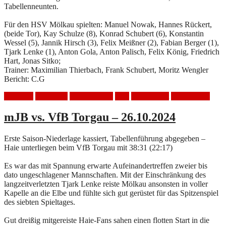
Tabellenneunten.
Für den HSV Mölkau spielten: Manuel Nowak, Hannes Rückert,
(beide Tor), Kay Schulze (8), Konrad Schubert (6), Konstantin
Wessel (5), Jannik Hirsch (3), Felix Meißner (2), Fabian Berger (1),
Tjark Lenke (1), Anton Gola, Anton Palisch, Felix König, Friedrich
Hart, Jonas Sitko;
Trainer: Maximilian Thierbach, Frank Schubert, Moritz Wengler
Bericht: C.G
Handball
Heimspiel
HSV Mölkau
Sieg
Spielbericht
VfB Torgau
mJB vs. VfB Torgau – 26.10.2024
Erste Saison-Niederlage kassiert, Tabellenführung abgegeben –
Haie unterliegen beim VfB Torgau mit 38:31 (22:17)
Es war das mit Spannung erwarte Aufeinandertreffen zweier bis
dato ungeschlagener Mannschaften. Mit der Einschränkung des
langzeitverletzten Tjark Lenke reiste Mölkau ansonsten in voller
Kapelle an die Elbe und fühlte sich gut gerüstet für das Spitzenspiel
des siebten Spieltages.
Gut dreißig mitgereiste Haie-Fans sahen einen flotten Start in die