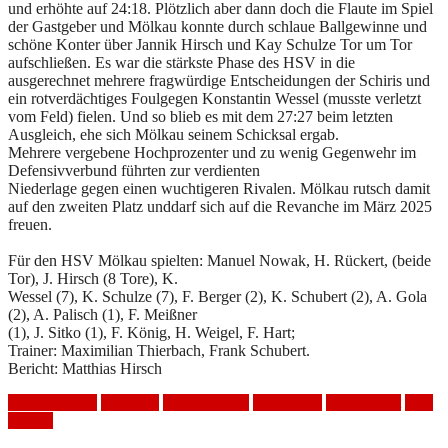
und erhöhte auf 24:18. Plötzlich aber dann doch die Flaute im Spiel
der Gastgeber und Mölkau konnte durch schlaue Ballgewinne und
schöne Konter über Jannik Hirsch und Kay Schulze Tor um Tor
aufschließen. Es war die stärkste Phase des HSV in die
ausgerechnet mehrere fragwürdige Entscheidungen der Schiris und
ein rotverdächtiges Foulgegen Konstantin Wessel (musste verletzt
vom Feld) fielen. Und so blieb es mit dem 27:27 beim letzten
Ausgleich, ehe sich Mölkau seinem Schicksal ergab.
Mehrere vergebene Hochprozenter und zu wenig Gegenwehr im
Defensivverbund führten zur verdienten
Niederlage gegen einen wuchtigeren Rivalen. Mölkau rutsch damit
auf den zweiten Platz unddarf sich auf die Revanche im März 2025
freuen.
Für den HSV Mölkau spielten: Manuel Nowak, H. Rückert, (beide
Tor), J. Hirsch (8 Tore), K.
Wessel (7), K. Schulze (7), F. Berger (2), K. Schubert (2), A. Gola
(2), A. Palisch (1), F. Meißner
(1), J. Sitko (1), F. König, H. Weigel, F. Hart;
Trainer: Maximilian Thierbach, Frank Schubert.
Bericht: Matthias Hirsch
Auswärtsspiel
Handball
HSV Mölkau
Niederlage
Spielbericht
VfB
Torgau