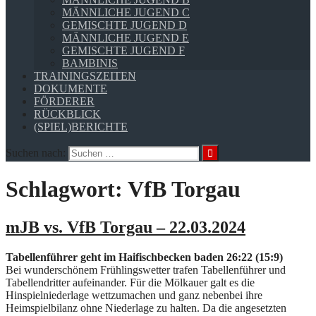
MÄNNLICHE JUGEND C
GEMISCHTE JUGEND D
MÄNNLICHE JUGEND E
GEMISCHTE JUGEND F
BAMBINIS
TRAININGSZEITEN
DOKUMENTE
FÖRDERER
RÜCKBLICK
(SPIEL)BERICHTE
Suchen nach:
Schlagwort:
VfB Torgau
mJB vs. VfB Torgau – 22.03.2024
Tabellenführer geht im Haifischbecken baden 26:22 (15:9)
Bei wunderschönem Frühlingswetter trafen Tabellenführer und
Tabellendritter aufeinander. Für die Mölkauer galt es die
Hinspielniederlage wettzumachen und ganz nebenbei ihre
Heimspielbilanz ohne Niederlage zu halten. Da die angesetzten