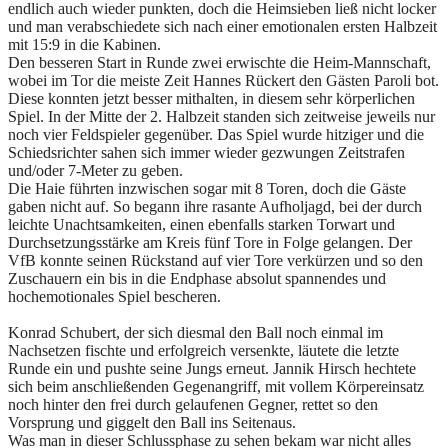
endlich auch wieder punkten, doch die Heimsieben ließ nicht locker
und man verabschiedete sich nach einer emotionalen ersten Halbzeit
mit 15:9 in die Kabinen.
Den besseren Start in Runde zwei erwischte die Heim-Mannschaft,
wobei im Tor die meiste Zeit Hannes Rückert den Gästen Paroli bot.
Diese konnten jetzt besser mithalten, in diesem sehr körperlichen
Spiel. In der Mitte der 2. Halbzeit standen sich zeitweise jeweils nur
noch vier Feldspieler gegenüber. Das Spiel wurde hitziger und die
Schiedsrichter sahen sich immer wieder gezwungen Zeitstrafen
und/oder 7-Meter zu geben.
Die Haie führten inzwischen sogar mit 8 Toren, doch die Gäste
gaben nicht auf. So begann ihre rasante Aufholjagd, bei der durch
leichte Unachtsamkeiten, einen ebenfalls starken Torwart und
Durchsetzungsstärke am Kreis fünf Tore in Folge gelangen. Der
VfB konnte seinen Rückstand auf vier Tore verkürzen und so den
Zuschauern ein bis in die Endphase absolut spannendes und
hochemotionales Spiel bescheren.
Konrad Schubert, der sich diesmal den Ball noch einmal im
Nachsetzen fischte und erfolgreich versenkte, läutete die letzte
Runde ein und pushte seine Jungs erneut. Jannik Hirsch hechtete
sich beim anschließenden Gegenangriff, mit vollem Körpereinsatz
noch hinter den frei durch gelaufenen Gegner, rettet so den
Vorsprung und giggelt den Ball ins Seitenaus.
Was man in dieser Schlussphase zu sehen bekam war nicht alles