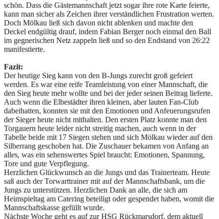
schön. Dass die Gästemannschaft jetzt sogar ihre rote Karte feierte,
kann man sicher als Zeichen ihrer verständlichen Frustration werten.
Doch Mölkau ließ sich davon nicht ablenken und machte den
Deckel endgültig drauf, indem Fabian Berger noch einmal den Ball
im gegnerischen Netz zappeln ließ und so den Endstand von 26:22
manifestierte.
Fazit:
Der heutige Sieg kann von den B-Jungs zurecht groß gefeiert
werden. Es war eine reife Teamleistung von einer Mannschaft, die
den Sieg heute mehr wollte und bei der jeder seinen Beitrag lieferte.
Auch wenn die Elbestädter ihren kleinen, aber lauten Fan-Club
dabeihatten, konnten sie mit den Emotionen und Anfeuerungsrufen
der Sieger heute nicht mithalten. Den ersten Platz konnte man den
Torgauern heute leider nicht streitig machen, auch wenn in der
Tabelle beide mit 17 Siegen stehen und sich Mölkau wieder auf den
Silberrang geschoben hat. Die Zuschauer bekamen von Anfang an
alles, was ein sehenswertes Spiel braucht: Emotionen, Spannung,
Tore und gute Verpflegung.
Herzlichen Glückwunsch an die Jungs und das Trainerteam. Heute
saß auch der Torwarttrainer mit auf der Mannschaftsbank, um die
Jungs zu unterstützen. Herzlichen Dank an alle, die sich am
Heimspieltag am Catering beteiligt oder gespendet haben, womit die
Mannschaftskasse gefüllt wurde.
Nächste Woche geht es auf zur HSG Rückmarsdorf, dem aktuell