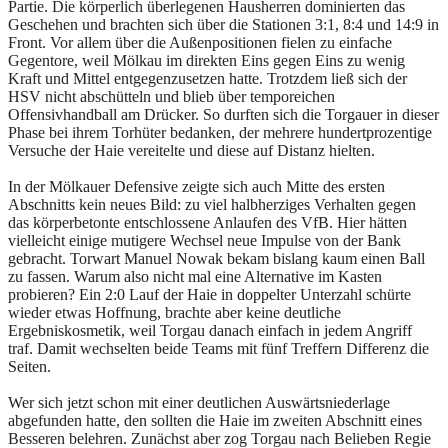
Partie. Die körperlich überlegenen Hausherren dominierten das
Geschehen und brachten sich über die Stationen 3:1, 8:4 und 14:9 in
Front. Vor allem über die Außenpositionen fielen zu einfache
Gegentore, weil Mölkau im direkten Eins gegen Eins zu wenig
Kraft und Mittel entgegenzusetzen hatte. Trotzdem ließ sich der
HSV nicht abschütteln und blieb über temporeichen
Offensivhandball am Drücker. So durften sich die Torgauer in dieser
Phase bei ihrem Torhüter bedanken, der mehrere hundertprozentige
Versuche der Haie vereitelte und diese auf Distanz hielten.
In der Mölkauer Defensive zeigte sich auch Mitte des ersten
Abschnitts kein neues Bild: zu viel halbherziges Verhalten gegen
das körperbetonte entschlossene Anlaufen des VfB. Hier hätten
vielleicht einige mutigere Wechsel neue Impulse von der Bank
gebracht. Torwart Manuel Nowak bekam bislang kaum einen Ball
zu fassen. Warum also nicht mal eine Alternative im Kasten
probieren? Ein 2:0 Lauf der Haie in doppelter Unterzahl schürte
wieder etwas Hoffnung, brachte aber keine deutliche
Ergebniskosmetik, weil Torgau danach einfach in jedem Angriff
traf. Damit wechselten beide Teams mit fünf Treffern Differenz die
Seiten.
Wer sich jetzt schon mit einer deutlichen Auswärtsniederlage
abgefunden hatte, den sollten die Haie im zweiten Abschnitt eines
Besseren belehren. Zunächst aber zog Torgau nach Belieben Regie