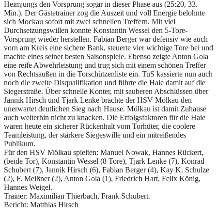
Heimjungs den Vorsprung sogar in dieser Phase aus (25:20, 33.
Min.). Der Gästetrainer zog die Auszeit und voll Energie belohnte
sich Mockau sofort mit zwei schnellen Treffern. Mit viel
Durchsetzungswillen konnte Konstantin Wessel den 5-Tore-
Vorsprung wieder herstellen. Fabian Berger war defensiv wie auch
vorn am Kreis eine sichere Bank, steuerte vier wichtige Tore bei und
machte eines seiner besten Saisonspiele. Ebenso zeigte Anton Gola
eine reife Abwehrleistung und trug sich mit einem schönen Treffer
von Rechtsaußen in die Torschützenliste ein. TuS kassierte nun auch
noch die zweite Disqualifikation und führte die Haie damit auf die
Siegerstraße. Über schnelle Konter, mit sauberen Abschlüssen über
Jannik Hirsch und Tjark Lenke brachte der HSV Mölkau den
unerwartet deutlichen Sieg nach Hause. Mölkau ist damit Zuhause
auch weiterhin nicht zu knacken. Die Erfolgsfaktoren für die Haie
waren heute ein sicherer Rückenhalt vom Torhüter, die coolere
Teamleistung, der stärkere Siegeswille und ein mitreißendes
Publikum.
Für den HSV Mölkau spielten: Manuel Nowak, Hannes Rückert,
(beide Tor), Konstantin Wessel (8 Tore), Tjark Lenke (7), Konrad
Schubert (7), Jannik Hirsch (6), Fabian Berger (4), Kay K. Schulze
(2), F. Meißner (2), Anton Gola (1), Friedrich Hart, Felix König,
Hannes Weigel.
Trainer: Maximilian Thierbach, Frank Schubert.
Bericht: Matthias Hirsch