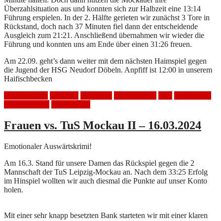
Überzahlsituation aus und konnten sich zur Halbzeit eine 13:14
Führung erspielen. In der 2. Hälfte gerieten wir zunächst 3 Tore in
Rückstand, doch nach 37 Minuten fiel dann der entscheidende
Ausgleich zum 21:21. Anschließend übernahmen wir wieder die
Führung und konnten uns am Ende über einen 31:26 freuen.
Am 22.09. geht’s dann weiter mit dem nächsten Haimspiel gegen
die Jugend der HSG Neudorf Döbeln. Anpfiff ist 12:00 in unserem
Haifischbecken
Auswärtsspiel
Handball
Heimspiel
HSV Mölkau
Sieg
Spielbericht
SV Leisnig 90
Tus Mockau
Frauen vs. TuS Mockau II – 16.03.2024
Emotionaler Auswärtskrimi!
Am 16.3. Stand für unsere Damen das Rückspiel gegen die 2
Mannschaft der TuS Leipzig-Mockau an. Nach dem 33:25 Erfolg
im Hinspiel wollten wir auch diesmal die Punkte auf unser Konto
holen.
Mit einer sehr knapp besetzten Bank starteten wir mit einer klaren