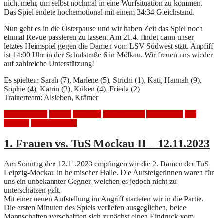
nicht mehr, um selbst nochmal in eine Wurfsituation zu kommen.
Das Spiel endete hochemotional mit einem 34:34 Gleichstand.
Nun geht es in die Osterpause und wir haben Zeit das Spiel noch
einmal Revue passieren zu lassen. Am 21.4. findet dann unser
letztes Heimspiel gegen die Damen vom LSV Südwest statt. Anpfiff
ist 14:00 Uhr in der Schulstraße 6 in Mölkau. Wir freuen uns wieder
auf zahlreiche Unterstützung!
Es spielten: Sarah (7), Marlene (5), Strichi (1), Kati, Hannah (9),
Sophie (4), Katrin (2), Küken (4), Frieda (2)
Trainerteam: Alsleben, Krämer
Auswärtsspiel
Frauen
Handball
HSV Mölkau
Spielbericht
Tus
Mockau
Unentschieden
1. Frauen vs. TuS Mockau II – 12.11.2023
Am Sonntag den 12.11.2023 empfingen wir die 2. Damen der TuS
Leipzig-Mockau in heimischer Halle. Die Aufsteigerinnen waren für
uns ein unbekannter Gegner, welchen es jedoch nicht zu
unterschätzen galt.
Mit einer neuen Aufstellung im Angriff starteten wir in die Partie.
Die ersten Minuten des Spiels verliefen ausgeglichen, beide
Mannschaften verschafften sich zunächst einen Eindruck vom