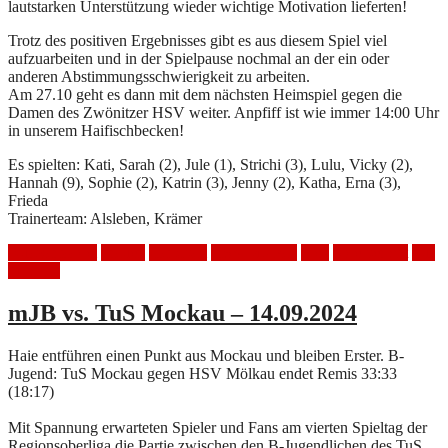
lautstarken Unterstützung wieder wichtige Motivation lieferten!
Trotz des positiven Ergebnisses gibt es aus diesem Spiel viel
aufzuarbeiten und in der Spielpause nochmal an der ein oder
anderen Abstimmungsschwierigkeit zu arbeiten.
Am 27.10 geht es dann mit dem nächsten Heimspiel gegen die
Damen des Zwönitzer HSV weiter. Anpfiff ist wie immer 14:00 Uhr
in unserem Haifischbecken!
Es spielten: Kati, Sarah (2), Jule (1), Strichi (3), Lulu, Vicky (2),
Hannah (9), Sophie (2), Katrin (3), Jenny (2), Katha, Erna (3),
Frieda
Trainerteam: Alsleben, Krämer
Auswärtsspiel
Frauen
Handball
HSV Mölkau
Sieg
Spielbericht
Tus
Mockau
mJB vs. TuS Mockau – 14.09.2024
Haie entführen einen Punkt aus Mockau und bleiben Erster. B-
Jugend: TuS Mockau gegen HSV Mölkau endet Remis 33:33
(18:17)
Mit Spannung erwarteten Spieler und Fans am vierten Spieltag der
Regionsoberliga die Partie zwischen den B-Jugendlichen des TuS