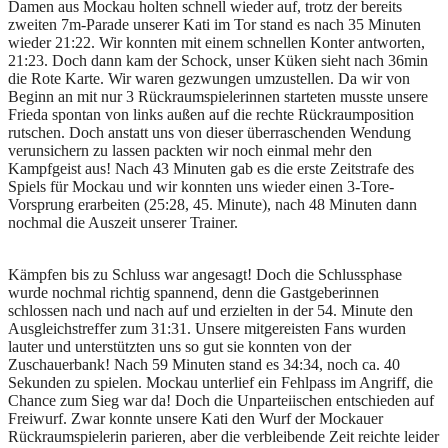
Damen aus Mockau holten schnell wieder auf, trotz der bereits
zweiten 7m-Parade unserer Kati im Tor stand es nach 35 Minuten
wieder 21:22. Wir konnten mit einem schnellen Konter antworten,
21:23. Doch dann kam der Schock, unser Küken sieht nach 36min
die Rote Karte. Wir waren gezwungen umzustellen. Da wir von
Beginn an mit nur 3 Rückraumspielerinnen starteten musste unsere
Frieda spontan von links außen auf die rechte Rückraumposition
rutschen. Doch anstatt uns von dieser überraschenden Wendung
verunsichern zu lassen packten wir noch einmal mehr den
Kampfgeist aus! Nach 43 Minuten gab es die erste Zeitstrafe des
Spiels für Mockau und wir konnten uns wieder einen 3-Tore-
Vorsprung erarbeiten (25:28, 45. Minute), nach 48 Minuten dann
nochmal die Auszeit unserer Trainer.
Kämpfen bis zu Schluss war angesagt! Doch die Schlussphase
wurde nochmal richtig spannend, denn die Gastgeberinnen
schlossen nach und nach auf und erzielten in der 54. Minute den
Ausgleichstreffer zum 31:31. Unsere mitgereisten Fans wurden
lauter und unterstützten uns so gut sie konnten von der
Zuschauerbank! Nach 59 Minuten stand es 34:34, noch ca. 40
Sekunden zu spielen. Mockau unterlief ein Fehlpass im Angriff, die
Chance zum Sieg war da! Doch die Unparteiischen entschieden auf
Freiwurf. Zwar konnte unsere Kati den Wurf der Mockauer
Rückraumspielerin parieren, aber die verbleibende Zeit reichte leider