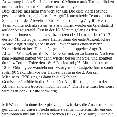
Anweisung in das Spiel: die ersten 10 Minuten aufs Tempo drücken
und danach in einen kontrollierten Aufbau gehen.
Dies klappte mal mehr mal weniger gut. Die erste viertel Stunde
gestaltete sich ausgeglichen. In Angriff kamen beide Teams gut ins
Spiel aber in der Abwehr bekam keiner so richtig Zugriff. Kein
Team konnte sich absetzten, es stand immer wieder ein Gleichstand
auf der Anzeigetafel. Erst in der 18. Minute gelang es den
Mockauerinnen sich erstmals abzusetzen (13:11), nach dem 15:12 in
der 20. Minute zogen unsere Trainer dann die erste Auszeit. Klare
Worte: Angriff super, aber in der Abwehr muss endlich mehr
Körperlichkeit her! Daraus folgte auch ein doppelter Angriff-
Abwehr-Wechsel, um die Kräfte besser nutzen zu können. Nach ein
paar Minuten kamen wir dann wieder besser ins Spiel und konnten
durch 4 Tore in Folge den 18:16 Rückstand (25. Minute) in eine
18:20 Führung verwandeln und zwangen die Gastgeberinnen somit
sogar 90 Sekunden vor der Halbzeitpause in die 2. Auszeit.
Mit einem 19:20 ging es dann in die Kabinen.
Gemischte Gefühle in der Pause. Der Angriff ist gut, aber in der
Abwehr sind wir trotzdem noch „zu lieb“. Die Härte muss her sonst
wird es in der 2. Hälfte schwierig.
Mit Wiederaufnahme des Spiel zeigten wir, dass die Ansprache doch
gefruchtet hat, unsere Frieda netzte zweimal hintereinander ein und
wir konnten uns mit 3 Toren absetzen (19:22, 32.Minute). Doch die