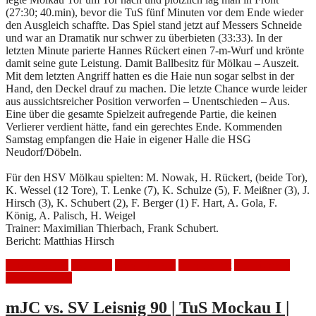
(27:30; 40.min), bevor die TuS fünf Minuten vor dem Ende wieder
den Ausgleich schaffte. Das Spiel stand jetzt auf Messers Schneide
und war an Dramatik nur schwer zu überbieten (33:33). In der
letzten Minute parierte Hannes Rückert einen 7-m-Wurf und krönte
damit seine gute Leistung. Damit Ballbesitz für Mölkau – Auszeit.
Mit dem letzten Angriff hatten es die Haie nun sogar selbst in der
Hand, den Deckel drauf zu machen. Die letzte Chance wurde leider
aus aussichtsreicher Position verworfen – Unentschieden – Aus.
Eine über die gesamte Spielzeit aufregende Partie, die keinen
Verlierer verdient hätte, fand ein gerechtes Ende. Kommenden
Samstag empfangen die Haie in eigener Halle die HSG
Neudorf/Döbeln.
Für den HSV Mölkau spielten: M. Nowak, H. Rückert, (beide Tor),
K. Wessel (12 Tore), T. Lenke (7), K. Schulze (5), F. Meißner (3), J.
Hirsch (3), K. Schubert (2), F. Berger (1) F. Hart, A. Gola, F.
König, A. Palisch, H. Weigel
Trainer: Maximilian Thierbach, Frank Schubert.
Bericht: Matthias Hirsch
Auswärtsspiel
Handball
HSV Mölkau
Spielbericht
Tus Mockau
Unentschieden
mJC vs. SV Leisnig 90 | TuS Mockau I |