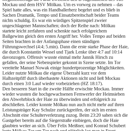
Mockau und dem HSV Mölkau. Um es vorweg zu nehmen – das
Spiel hatte alles, was ein Handballerherz begehrt und es blieb in
Sachen Dramatik, Tempo und Einsatzbereitschaft beider Teams
nichts schuldig. Es war ein würdiges Spitzenspiel zweier
ungeschlagener Mannschaften; doch der Reihe nach: Mölkau
startete leicht zerfahren und schenkte nach erfolgreichem
Ballgewinn gleich den ersten Angriff her. Volles Tempo auf beiden
Seiten brachten in der Anfangsphase einen ständigen
Führungswechsel (4:4; 5.min). Dann die erste starke Phase der Haie,
die durch Konstantin Wessel und Tjark Lenke über 4:7 auf 10:14
davonzogen. Offensiv wusste einmal mehr Jannik Hirsch zu
gefallen, der seine Nebenspieler gekonnt in Szene setzte. Im Tor
vereitelte Manuel Nowak einige hundertprozentige Möglichkeiten.
Leider nutzte Mölkau die eigene Überzahl kurz vor dem
Halbzeitpfiff durch überhastete Aktionen nicht und ließ Mockau
durch einen 3:0 Lauf wieder vorbeiziehen (HZ 18:17).
Den besseren Start in die zweite Hälfte erwischte Mockau. Immer
wieder wussten die hochgewachsenen Fernwerfer der Heimsieben
den Abwehrblock der Haie zu überwinden und erfolgreich zu
abschließen. Leider konnte Mölkau nun auch nicht mehr auf ihren
Leistungsträger Kay Schulze zurückgreifen, der sich im ersten
Abschnitt eine Schulterverletzung zuzog. Beim 23:20 sahen sich die
Gastgeber bereits auf die Siegerstraße einbiegen, doch die Haie
glaubten weiter an sich. Über Felix Meißner, und Konrad Schubert
legte Mölkau Tor um Tor nach und plötzlich lag man in Front