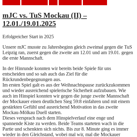
Handball
HSV Mölkau
Sieg
Spielbericht
Tus Mockau
mJC vs. TuS Mockau (II) –
12.01./19.01.2025
Erfolgreicher Start in 2025
Unsere mJC musste zu Jahresbeginn gleich zweimal gegen die TuS
Leipzig ran, zuerst gegen die zweite am 12.01 und am 19.01. gegen
die erste Mannschaft.
In der Hinrunde konnten wir bereits beide Spiele für uns
entscheiden und so sah auch das Ziel für die
Rückrundenbegegnungen aus.
Im ersten Spiel galt es aus der Weihnachtspause zurückzukommen
und wieder ausreichend spielerische Sicherheit aufzubauen. Wie
auch im Hinspiel konnten wir gegen die junge zweite Mannschaft
der Mockauer einen deutlichen Sieg 59:8 einfahren und mit einem
gestärkten Gefühl und ausreichend Motivation in das zweite
Mockau-Mölkau Duell starten.
Dieses versprach nach dem Hinspielverlauf eine enge und
spannende Kiste zu werden. Beide Teams starteten wach in die
Partie und schenkten sich nichts. Bis zur 8. Minute ging es immer
wieder in den Gleichstand, wobei mal wir, mal die Mockauer