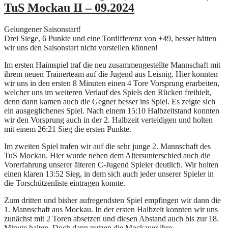
TuS Mockau II – 09.2024
Gelungener Saisonstart!
Drei Siege, 6 Punkte und eine Tordifferenz von +49, besser hätten
wir uns den Saisonstart nicht vorstellen können!
Im ersten Haimspiel traf die neu zusammengestellte Mannschaft mit
ihrem neuen Trainerteam auf die Jugend aus Leisnig. Hier konnten
wir uns in den ersten 8 Minuten einen 4 Tore Vorsprung erarbeiten,
welcher uns im weiteren Verlauf des Spiels den Rücken freihielt,
denn dann kamen auch die Gegner besser ins Spiel. Es zeigte sich
ein ausgeglichenes Spiel. Nach einem 15:10 Halbzeitstand konnten
wir den Vorsprung auch in der 2. Halbzeit verteidigen und holten
mit einem 26:21 Sieg die ersten Punkte.
Im zweiten Spiel trafen wir auf die sehr junge 2. Mannschaft des
TuS Mockau. Hier wurde neben dem Altersunterschied auch die
Vorerfahrung unserer älteren C-Jugend Spieler deutlich. Wir holten
einen klaren 13:52 Sieg, in dem sich auch jeder unserer Spieler in
die Torschützenliste eintragen konnte.
Zum dritten und bisher aufregendsten Spiel empfingen wir dann die
1. Mannschaft aus Mockau. In der ersten Halbzeit konnten wir uns
zunächst mit 2 Toren absetzen und diesen Abstand auch bis zur 18.
Minute halten. Doch dann nutzen die Mockauer ihre