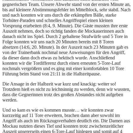
gegnerischen Team. Unsere Abwehr stand von der ersten Minute an,
bis auf kleinere Abstimmungsfehler im Mittelblock, sehr stabil. Nach
und nach konnten wir uns durch die erkämpften Bälle, starke
Torhüter-Paraden und schnelles Angriffsspiel einen kleinen
Vorsprung erarbeiten (8:4, 9. Minute). Die Gäste mussten ihre erste
Auszeit nehmen, doch so richtig fanden die Mockauerinnen auch
danach nicht ins Spiel. Durch 2 gehaltene Strafwürfe und 5 Tore in
Folge konnten wir uns nach 20 Minuten bereits mit 8 Toren
absetzen (14:6, 20. Minute). In der Auszeit nach 23 Minuten gab es
von der Trainerbank nochmal neue Anweisungen für den Angriff,
da dieser dann doch etwas zu hektisch wurde. Anschließend
konnten wir die Tordifferenz durch einen erneuten 5-Tore-Lauf
nochmals vergrößern und es ging mit einer komfortablen 10 Tore
Führung beim Stand von 21:11 in die Halbzeitpause.
Die Ansage in der Halbzeit war kurz und knackig: weiter so!
Trotzdem hieß es nicht zu leichtsinnig zu werden, denn wir wussten,
dass die Gegnerinnen trotz des großen Abstandes nicht aufgeben
werden.
Und so kam es wie es kommen musste… wir konnten zwar
kurzzeitig auf 11 Tore erweitern, brachen dann aber sowohl im
Angriff als auch im Rückzugsverhalten deutlich ein. Die Damen aus
Mockau nutzten dieses Tief und konnten trotz zwischenzeitlicher
Auszeit unsererseits einen 6-Tore-Lauf hinlegen und somit auf 4