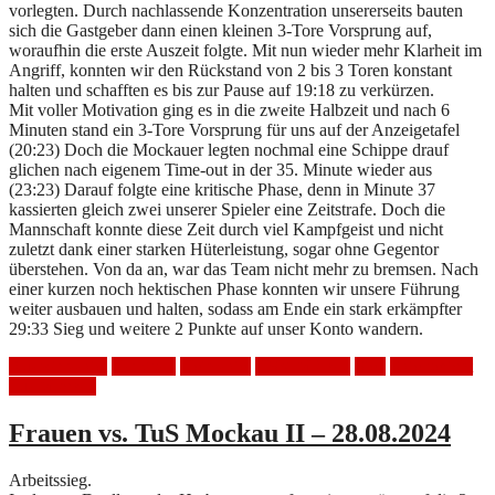
vorlegten. Durch nachlassende Konzentration unsererseits bauten
sich die Gastgeber dann einen kleinen 3-Tore Vorsprung auf,
woraufhin die erste Auszeit folgte. Mit nun wieder mehr Klarheit im
Angriff, konnten wir den Rückstand von 2 bis 3 Toren konstant
halten und schafften es bis zur Pause auf 19:18 zu verkürzen.
Mit voller Motivation ging es in die zweite Halbzeit und nach 6
Minuten stand ein 3-Tore Vorsprung für uns auf der Anzeigetafel
(20:23) Doch die Mockauer legten nochmal eine Schippe drauf
glichen nach eigenem Time-out in der 35. Minute wieder aus
(23:23) Darauf folgte eine kritische Phase, denn in Minute 37
kassierten gleich zwei unserer Spieler eine Zeitstrafe. Doch die
Mannschaft konnte diese Zeit durch viel Kampfgeist und nicht
zuletzt dank einer starken Hüterleistung, sogar ohne Gegentor
überstehen. Von da an, war das Team nicht mehr zu bremsen. Nach
einer kurzen noch hektischen Phase konnten wir unsere Führung
weiter ausbauen und halten, sodass am Ende ein stark erkämpfter
29:33 Sieg und weitere 2 Punkte auf unser Konto wandern.
Auswärtsspiel
Handball
Heimspiel
HSV Mölkau
Sieg
Spielbericht
Tus Mockau
Frauen vs. TuS Mockau II – 28.08.2024
Arbeitssieg.