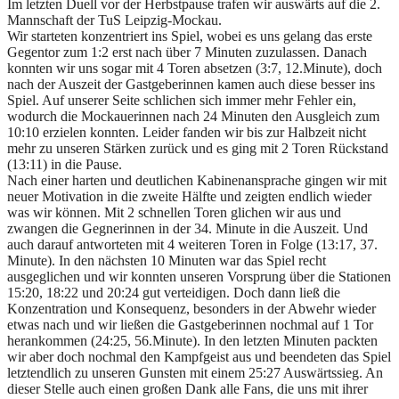
Im letzten Duell vor der Herbstpause trafen wir auswärts auf die 2.
Mannschaft der TuS Leipzig-Mockau.
Wir starteten konzentriert ins Spiel, wobei es uns gelang das erste
Gegentor zum 1:2 erst nach über 7 Minuten zuzulassen. Danach
konnten wir uns sogar mit 4 Toren absetzen (3:7, 12.Minute), doch
nach der Auszeit der Gastgeberinnen kamen auch diese besser ins
Spiel. Auf unserer Seite schlichen sich immer mehr Fehler ein,
wodurch die Mockauerinnen nach 24 Minuten den Ausgleich zum
10:10 erzielen konnten. Leider fanden wir bis zur Halbzeit nicht
mehr zu unseren Stärken zurück und es ging mit 2 Toren Rückstand
(13:11) in die Pause.
Nach einer harten und deutlichen Kabinenansprache gingen wir mit
neuer Motivation in die zweite Hälfte und zeigten endlich wieder
was wir können. Mit 2 schnellen Toren glichen wir aus und
zwangen die Gegnerinnen in der 34. Minute in die Auszeit. Und
auch darauf antworteten mit 4 weiteren Toren in Folge (13:17, 37.
Minute). In den nächsten 10 Minuten war das Spiel recht
ausgeglichen und wir konnten unseren Vorsprung über die Stationen
15:20, 18:22 und 20:24 gut verteidigen. Doch dann ließ die
Konzentration und Konsequenz, besonders in der Abwehr wieder
etwas nach und wir ließen die Gastgeberinnen nochmal auf 1 Tor
herankommen (24:25, 56.Minute). In den letzten Minuten packten
wir aber doch nochmal den Kampfgeist aus und beendeten das Spiel
letztendlich zu unseren Gunsten mit einem 25:27 Auswärtssieg. An
dieser Stelle auch einen großen Dank alle Fans, die uns mit ihrer