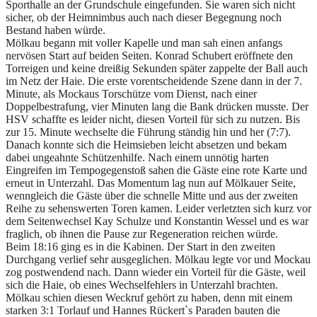
Sporthalle an der Grundschule eingefunden. Sie waren sich nicht
sicher, ob der Heimnimbus auch nach dieser Begegnung noch
Bestand haben würde.
Mölkau begann mit voller Kapelle und man sah einen anfangs
nervösen Start auf beiden Seiten. Konrad Schubert eröffnete den
Torreigen und keine dreißig Sekunden später zappelte der Ball auch
im Netz der Haie. Die erste vorentscheidende Szene dann in der 7.
Minute, als Mockaus Torschütze vom Dienst, nach einer
Doppelbestrafung, vier Minuten lang die Bank drücken musste. Der
HSV schaffte es leider nicht, diesen Vorteil für sich zu nutzen. Bis
zur 15. Minute wechselte die Führung ständig hin und her (7:7).
Danach konnte sich die Heimsieben leicht absetzen und bekam
dabei ungeahnte Schützenhilfe. Nach einem unnötig harten
Eingreifen im Tempogegenstoß sahen die Gäste eine rote Karte und
erneut in Unterzahl. Das Momentum lag nun auf Mölkauer Seite,
wenngleich die Gäste über die schnelle Mitte und aus der zweiten
Reihe zu sehenswerten Toren kamen. Leider verletzten sich kurz vor
dem Seitenwechsel Kay Schulze und Konstantin Wessel und es war
fraglich, ob ihnen die Pause zur Regeneration reichen würde.
Beim 18:16 ging es in die Kabinen. Der Start in den zweiten
Durchgang verlief sehr ausgeglichen. Mölkau legte vor und Mockau
zog postwendend nach. Dann wieder ein Vorteil für die Gäste, weil
sich die Haie, ob eines Wechselfehlers in Unterzahl brachten.
Mölkau schien diesen Weckruf gehört zu haben, denn mit einem
starken 3:1 Torlauf und Hannes Rückert`s Paraden bauten die