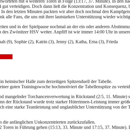
tworteten mit 4 weiteren Toren in Folge (13:17, 37. Minute). In den n
4 gut verteidigen. Doch dann ließ die Konzentration und Konsequenz, 
n den letzten Minuten packten wir aber doch nochmal den Kampfgeist 
 alle Fans, die uns mit ihrer lautstarken Unterstützung wieder wichtig
rbeiten und in der Spielpause nochmal an der ein oder anderen Abstimmu
 des Zwönitzer HSV weiter. Anpfiff ist wie immer 14:00 Uhr in unser
nnah (9), Sophie (2), Katrin (3), Jenny (2), Katha, Erna (3), Frieda
Mockau
heimischer Halle zum derzeitigen Spitzenduell der Tabelle.
ner guten Trainingswoche hochmotiviert die Tabellenspitze zu verteid
und mangelnder Torchancenverwertung in Rückstand (2:5, 11. Minute) s
enn der Rückstand wurde trotz starker Hüterinnen-Leistung immer größ
ch eine starke Teamleistung und unglaublicher Unterstützung von der 
in die anfänglichen Unkonzentrierten zurückzufallen.
t 2 Toren in Führung gehen (15:13, 33. Minute und 17:15, 37. Minute