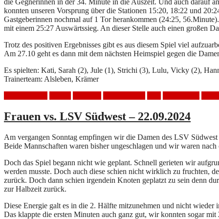
die Gegnerinnen in der 34. Minute in die Auszeit. Und auch darauf an
konnten unseren Vorsprung über die Stationen 15:20, 18:22 und 20:2
Gastgeberinnen nochmal auf 1 Tor herankommen (24:25, 56.Minute). I
mit einem 25:27 Auswärtssieg. An dieser Stelle auch einen großen Dank
Trotz des positiven Ergebnisses gibt es aus diesem Spiel viel aufzua
Am 27.10 geht es dann mit dem nächsten Heimspiel gegen die Damen
Es spielten: Kati, Sarah (2), Jule (1), Strichi (3), Lulu, Vicky (2), Ha
Trainerteam: Alsleben, Krämer
Auswärtsspiel
Frauen
Handball
HSV Mölkau
Sieg
Spielbericht
Tus 
Frauen vs. LSV Südwest – 22.09.2024
Am vergangen Sonntag empfingen wir die Damen des LSV Südwest in 
Beide Mannschaften waren bisher ungeschlagen und wir waren nach ei
Doch das Spiel begann nicht wie geplant. Schnell gerieten wir aufgr
werden musste. Doch auch diese schien nicht wirklich zu fruchten, d
zurück. Doch dann schien irgendein Knoten geplatzt zu sein denn dur
zur Halbzeit zurück.
Diese Energie galt es in die 2. Hälfte mitzunehmen und nicht wieder 
Das klappte die ersten Minuten auch ganz gut, wir konnten sogar mi