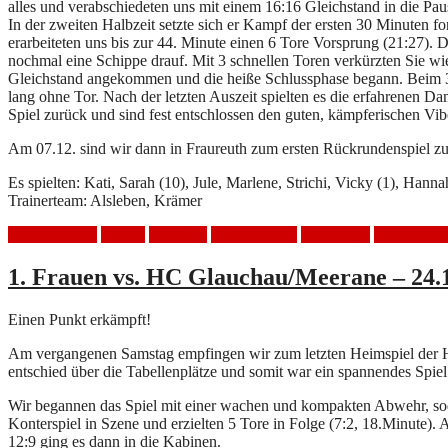
alles und verabschiedeten uns mit einem 16:16 Gleichstand in die Pau
In der zweiten Halbzeit setzte sich er Kampf der ersten 30 Minuten fo
erarbeiteten uns bis zur 44. Minute einen 6 Tore Vorsprung (21:27). D
nochmal eine Schippe drauf. Mit 3 schnellen Toren verkürzten Sie wi
Gleichstand angekommen und die heiße Schlussphase begann. Beim 32
lang ohne Tor. Nach der letzten Auszeit spielten es die erfahrenen Da
Spiel zurück und sind fest entschlossen den guten, kämpferischen Vi
Am 07.12. sind wir dann in Fraureuth zum ersten Rückrundenspiel zu 
Es spielten: Kati, Sarah (10), Jule, Marlene, Strichi, Vicky (1), Hanna
Trainerteam: Alsleben, Krämer
Auswärtsspiel
Frauen
Handball
HSV Mölkau
Niederlage
Spielberich
1. Frauen vs. HC Glauchau/Meerane – 24.
Einen Punkt erkämpft!
Am vergangenen Samstag empfingen wir zum letzten Heimspiel der Hi
entschied über die Tabellenplätze und somit war ein spannendes Spie
Wir begannen das Spiel mit einer wachen und kompakten Abwehr, soda
Konterspiel in Szene und erzielten 5 Tore in Folge (7:2, 18.Minute)
12:9 ging es dann in die Kabinen.