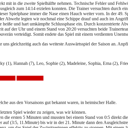
kt mit in die zweite Spielhälfte nehmen. Technische Fehler und Fehlwü
usgleich zum 14:14 erzielen konnten. Die Trainer versuchten durch ei
ieser Spielphase immer die Nase einen Hauch weiter vorn. In der 49. S
n der Abwehr legten wir nochmal eine Schippe drauf und auch im Angri
ine heiße und hart umkämpfte Schlussphase ein. Durch konzentrierte Ab
t auf der Uhr und einem Stand von 20:20 versuchten beide Trainerteam
rän verteidigt. Somit endete das Spiel mit einem verdienten Unentsc
 uns gleichzeitig auch das weiteste Auswärtsspiel der Saison an. Anpfi
Vicky (1), Hannah (7), Leo, Sophie (2), Madeleine, Sophia, Erna (2), Frie
elbericht
Unentschieden
he aus den Vorsaisons gut bekannt waren, in heimischer Halle.
letzten Spiel wieder zu zeigen, was wir können.
iefen die ersten 5 Minuten und mussten bei einem Stand von 0:5 direkt di
auf (3:5, 11.Minute) bis wir in der 21. Minute dann den Ausgleichstre
enz, um das Spiel der Zwönitzerinnen effektiv zu stoppen. Mit einem 1