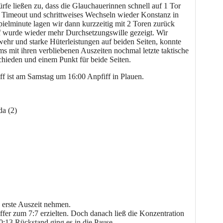
rfe ließen zu, dass die Glauchauerinnen schnell auf 1 Tor
n Timeout und schrittweises Wechseln wieder Konstanz in
pielminute lagen wir dann kurzzeitig mit 2 Toren zurück
ff wurde wieder mehr Durchsetzungswille gezeigt. Wir
wehr und starke Hüterleistungen auf beiden Seiten, konnte
s mit ihren verbliebenen Auszeiten nochmal letzte taktische
hieden und einem Punkt für beide Seiten.
ff ist am Samstag um 16:00 Anpfiff in Plauen.
da (2)
e erste Auszeit nehmen.
ffer zum 7:7 erzielten. Doch danach ließ die Konzentration
0:13 Rückstand ging es in die Pause.