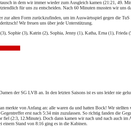
abtausch in dem wir immer wieder zum Ausgleich kamen (21:21, 49. Minu
letztendlich für uns zu entscheiden. Nach 60 Minuten mussten wir uns 
der zur alten Form zurückzufinden, um im Auswärtsspiel gegen die Tu
ritzsch! Wir freuen uns über jede Unterstützung.
 (3), Sophie (3), Katrin (2), Sophia, Jenny (1), Katha, Erna (1), Frieda (
Spielbericht
amen der SG LVB an. In den letzten Saisons ist es uns leider nie gel
man merkte von Anfang an: alle waren da und hatten Bock! Wir stellten
Gegentreffer erst nach 5:34 min zuzulassen. So richtig fanden die Geg
Tor fiel (2:3, 12.Minute). Doch dann kamen wir nach und nach auch im 
i einem Stand von 8:16 ging es in die Kabinen.