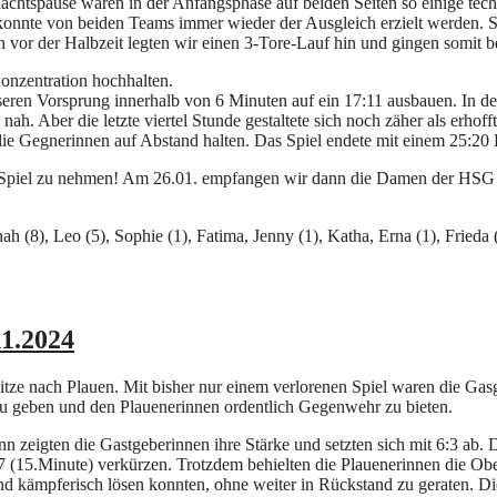
achtspause waren in der Anfangsphase auf beiden Seiten so einige tech
nnte von beiden Teams immer wieder der Ausgleich erzielt werden. Selb
n vor der Halbzeit legten wir einen 3-Tore-Lauf hin und gingen somit b
Konzentration hochhalten.
seren Vorsprung innerhalb von 6 Minuten auf ein 17:11 ausbauen. In de
ah. Aber die letzte viertel Stunde gestaltete sich noch zäher als erhof
e Gegnerinnen auf Abstand halten. Das Spiel endete mit einem 25:20 
ste Spiel zu nehmen! Am 26.01. empfangen wir dann die Damen der HSG
nah (8), Leo (5), Sophie (1), Fatima, Jenny (1), Katha, Erna (1), Frieda 
11.2024
spitze nach Plauen. Mit bisher nur einem verlorenen Spiel waren die Ga
 zu geben und den Plauenerinnen ordentlich Gegenwehr zu bieten.
nn zeigten die Gastgeberinnen ihre Stärke und setzten sich mit 6:3 ab.
 8:7 (15.Minute) verkürzen. Trotzdem behielten die Plauenerinnen die
und kämpferisch lösen konnten, ohne weiter in Rückstand zu geraten. D