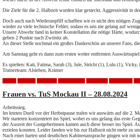
Die Ziele für die 2. Halbzeit wurden klar gesteckt. Aggressivität i
Doch auch nach Wiederanpfiff schafften wir es nicht den nötigen Zug
wieder zu viele technische Fehler, sodass es uns nie gelang auf wen
Unsere Abwehr fand in keiner Konstellation die nötige Härte, wodur
geben 2 Punkte nach Zwönitz ab.
An dieser Stelle nochmal ein großes Dankeschön an unserer Fans, die u
Am Samstag geht es dann zum ersten weiter entfernten Auswärtsspiel
Es spielten: Kati, Fatima, Sarah (3), Jule, Strichi (1), Lulu (1), Vicky
Trainerteam: Alsleben, Krämer
Frauen
Handball
Heimspiel
HSV Mölkau
Niederlage
Spielbericht
Zw
Frauen vs. TuS Mockau II – 28.08.2024
Arbeitssieg.
Im letzten Duell vor der Herbstpause trafen wir auswärts auf die 2.
Wir starteten konzentriert ins Spiel, wobei es uns gelang das erste 
der Auszeit der Gastgeberinnen kamen auch diese besser ins Spiel. 
erzielen konnten. Leider fanden wir bis zur Halbzeit nicht mehr zu u
Nach einer harten und deutlichen Kabinenansprache gingen wir mit ne