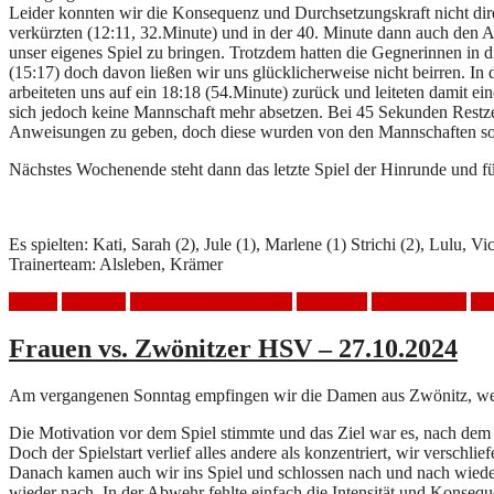
Leider konnten wir die Konsequenz und Durchsetzungskraft nicht dire
verkürzten (12:11, 32.Minute) und in der 40. Minute dann auch den A
unser eigenes Spiel zu bringen. Trotzdem hatten die Gegnerinnen in d
(15:17) doch davon ließen wir uns glücklicherweise nicht beirren. I
arbeiteten uns auf ein 18:18 (54.Minute) zurück und leiteten damit e
sich jedoch keine Mannschaft mehr absetzen. Bei 45 Sekunden Restzei
Anweisungen zu geben, doch diese wurden von den Mannschaften souve
Nächstes Wochenende steht dann das letzte Spiel der Hinrunde und für
Es spielten: Kati, Sarah (2), Jule (1), Marlene (1) Strichi (2), Lulu, 
Trainerteam: Alsleben, Krämer
Frauen
Handball
HC Glauchau/Meerane
Heimspiel
HSV Mölkau
Spi
Frauen vs. Zwönitzer HSV – 27.10.2024
Am vergangenen Sonntag empfingen wir die Damen aus Zwönitz, welc
Die Motivation vor dem Spiel stimmte und das Ziel war es, nach dem 
Doch der Spielstart verlief alles andere als konzentriert, wir verschl
Danach kamen auch wir ins Spiel und schlossen nach und nach wieder 
wieder nach. In der Abwehr fehlte einfach die Intensität und Konsequ