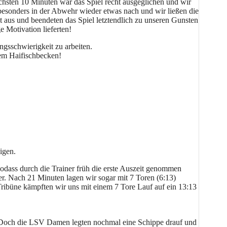
ächsten 10 Minuten war das Spiel recht ausgeglichen und wir
besonders in der Abwehr wieder etwas nach und wir ließen die
aus und beendeten das Spiel letztendlich zu unseren Gunsten
e Motivation lieferten!
ngsschwierigkeit zu arbeiten.
em Haifischbecken!
igen.
odass durch die Trainer früh die erste Auszeit genommen
er. Nach 21 Minuten lagen wir sogar mit 7 Toren (6:13)
Tribüne kämpften wir uns mit einem 7 Tore Lauf auf ein 13:13
). Doch die LSV Damen legten nochmal eine Schippe drauf und