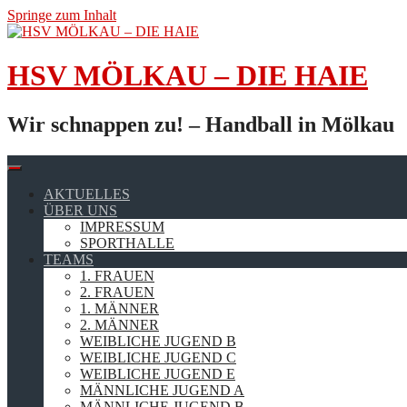
Springe zum Inhalt
HSV MÖLKAU – DIE HAIE
Wir schnappen zu! – Handball in Mölkau
AKTUELLES
ÜBER UNS
IMPRESSUM
SPORTHALLE
TEAMS
1. FRAUEN
2. FRAUEN
1. MÄNNER
2. MÄNNER
WEIBLICHE JUGEND B
WEIBLICHE JUGEND C
WEIBLICHE JUGEND E
MÄNNLICHE JUGEND A
MÄNNLICHE JUGEND B