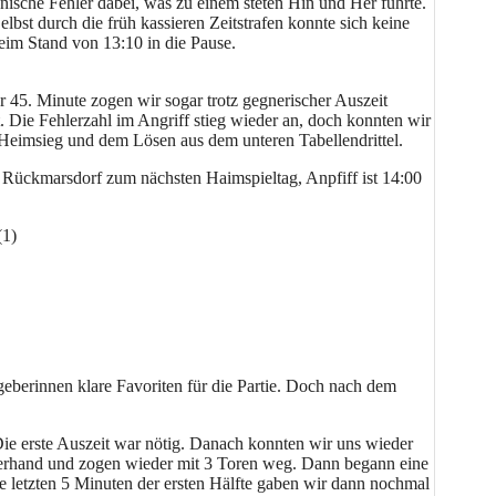
nische Fehler dabei, was zu einem steten Hin und Her führte.
st durch die früh kassieren Zeitstrafen konnte sich keine
eim Stand von 13:10 in die Pause.
r 45. Minute zogen wir sogar trotz gegnerischer Auszeit
ft. Die Fehlerzahl im Angriff stieg wieder an, doch konnten wir
Heimsieg und dem Lösen aus dem unteren Tabellendrittel.
 Rückmarsdorf zum nächsten Haimspieltag, Anpfiff ist 14:00
(1)
sgeberinnen klare Favoriten für die Partie. Doch nach dem
 Die erste Auszeit war nötig. Danach konnten wir uns wieder
 Oberhand und zogen wieder mit 3 Toren weg. Dann begann eine
ie letzten 5 Minuten der ersten Hälfte gaben wir dann nochmal