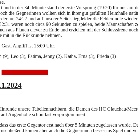
se.
rt und in der 34. Minute stand der erste Vorsprung (19:20) für uns auf 
och die Gegnerinnen wollten sich in ihrer gut gefüllten Heimhalle natü
eder auf 24:27 und auf unserer Seite stieg leider die Fehlerquote wie
:31 waren noch circa 90 Sekunden zu spielen, beide Mannschaften ze
men aus Plauen clever zu Ende und erzielten mit der Schlusssirene noch
be mit in die Rückrunde nehmen.
Gast, Anpfiff ist 15:00 Uhr.
h (9), Leo (3), Fatima, Jenny (2), Katha, Erna (3), Frieda (3)
t
SV 04 Plauen-Oberlosa
11.2024
nrunde unsere Tabellennachbarn, die Damen des HC Glauchau/Meerane.
l auf Augenhöhe schon fast vorprogrammiert.
ss das erste Gegentor erst nach über 5 Minuten zugelassen wurde. Dan
. Anschließend kamen aber auch die Gegnerinnen besser ins Spiel und v