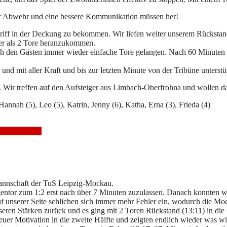
n der Abwehr und eine bessere Kommunikation müssen her!
riff in der Deckung zu bekommen. Wir liefen weiter unserem Rückstand
iger als 2 Tore heranzukommen.
ch den Gästen immer wieder einfache Tore gelangen. Nach 60 Minuten s
nd mit aller Kraft und bis zur letzten Minute von der Tribüne unterstü
. Wir treffen auf den Aufsteiger aus Limbach-Oberfrohna und wollen d
, Hannah (5), Leo (5), Katrin, Jenny (6), Katha, Erna (3), Frieda (4)
önitzer HSV
 Mannschaft der TuS Leipzig-Mockau.
Gegentor zum 1:2 erst nach über 7 Minuten zuzulassen. Danach konnten w
Auf unserer Seite schlichen sich immer mehr Fehler ein, wodurch die 
nseren Stärken zurück und es ging mit 2 Toren Rückstand (13:11) in die
uer Motivation in die zweite Hälfte und zeigten endlich wieder was w