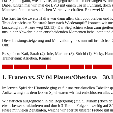
Das Spiel begann, wie so viele, ausgeglichen. Nach der langen Weihn
Dabei gingen mal wir, mal die LVB mit einem Tor in Führung, doch ko
Mannschaft einen wesentlichen Vorteil verschaffen. Erst zwei Minute
Das Ziel für die zweite Hälfte war dann allen klar: cool bleiben und 
Trotz der nächsten Zeitstrafe kurz nach Wiederanpfiff konnten wir un
kurzzeitig auf 9 Tore weg (22:13). Der Sieg schien schon zum greifen n
uns in der Abwehr in den entscheidenden Momenten behaupten und di
Diese Leistungssteigerung und Motivation gilt es nun mit ins näch
Uhr.
Es spielten: Kati, Sarah (4), Jule, Marlene (3), Strichi (1), Vicky, Han
Trainerteam: Alsleben, Krämer
Frauen
Handball
Heimspiel
HSV Mölkau
SG LVB
Sieg
Spielbericht
1. Frauen vs. SV 04 Plauen/Oberlosa – 30.
Im letzten Spiel der Hinrunde ging es für uns zur aktuellen Tabellen
Aufschwung aus dem letzten Spiel waren wir fest entschlossen alles
Wir starteten ausgeglichen in die Begegnung (3:3, 5. Minute) doch da
etwas besser strukturieren und durch 3 Tore in Folge kurzzeitig auf
Phase mit vielen Zeitstrafen, welche wir aber zu unserer Freude gut 