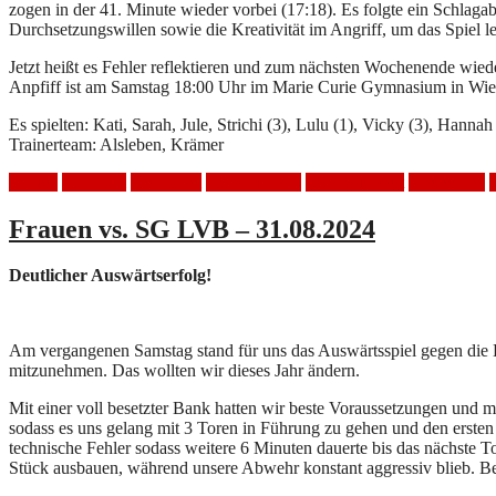
zogen in der 41. Minute wieder vorbei (17:18). Es folgte ein Schlag
Durchsetzungswillen sowie die Kreativität im Angriff, um das Spiel 
Jetzt heißt es Fehler reflektieren und zum nächsten Wochenende wie
Anpfiff ist am Samstag 18:00 Uhr im Marie Curie Gymnasium in Wiede
Es spielten: Kati, Sarah, Jule, Strichi (3), Lulu (1), Vicky (3), Hannah
Trainerteam: Alsleben, Krämer
Frauen
Handball
Heimspiel
HSV Mölkau
LSV Südwest
Niederlage
Frauen vs. SG LVB – 31.08.2024
Deutlicher Auswärtserfolg!
Am vergangenen Samstag stand für uns das Auswärtsspiel gegen die D
mitzunehmen. Das wollten wir dieses Jahr ändern.
Mit einer voll besetzter Bank hatten wir beste Voraussetzungen und 
sodass es uns gelang mit 3 Toren in Führung zu gehen und den ersten 
technische Fehler sodass weitere 6 Minuten dauerte bis das nächste 
Stück ausbauen, während unsere Abwehr konstant aggressiv blieb. Be